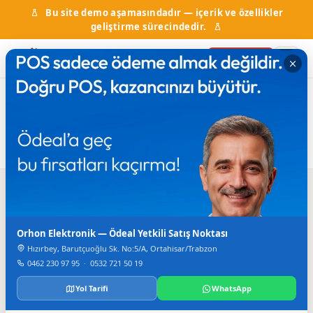
Bu site demo aşamasındadır — içerik ve özellikler
geliştirme sürecindedir.
Firma Ekle
Ana Sayfa
Firma Rehberi
Nakliyat
Nakliyat
6
firma bulundu
Arama
Orhon Elektronik — Ödeal Yetkili Satış Noktası
Hızırbey, Barutçuoğlu Sk. No:5/A, Ortahisar/Trabzon
0462 230 97 95
·
0532 721 50 19
Yol Tarifi
WhatsApp