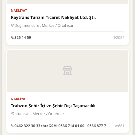
Öğrenci Hizmetleri
3
NAKLIYAT
Özel Güvenlik Hizmetleri
1
Kaytrans Turizm Ticaret Nakliyat Ltd. Şti.
Özel Okul, Dersane ve
Değirmendere , Merkez / Ortahisar
11
Kurslar
325 14 59
2024
Özel Sağlık Kuruluşları
11
Petrol İstasyonları, Gaz ve
2
LPG
Restaurant & Lokanta
18
Saç Bakım Merkezleri
1
Sağlık Malzemeleri, Medikal
4
NAKLIYAT
Sanayi
3
Trabzon Şehir İçi ve Şehir Dışı Taşımacılık
Sigorta Acentelikleri
4
ortahisar , Merkez / Ortahisar
SMMM
1
0462 322 30 33<br>GSM: 0536 714 01 00 - 0536 877 7
681
Sosyal Hizmetler
1