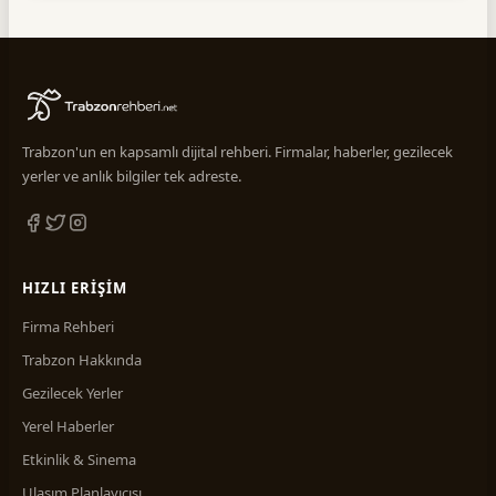
Spor Malzemeleri
2
Spor Salonları
1
Tekstil
1
Temizlik
2
Trabzon'un en kapsamlı dijital rehberi. Firmalar, haberler, gezilecek
yerler ve anlık bilgiler tek adreste.
Turizm & Seyahat & Tur
11
HIZLI ERIŞIM
Firma Rehberi
Trabzon Hakkında
Gezilecek Yerler
Yerel Haberler
Etkinlik & Sinema
Ulaşım Planlayıcısı