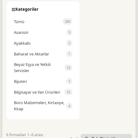
Kategoriler
Tümü
280
Asansör
3
Ayakkabı
2
Baharat ve Aktarlar
1
Beyaz Eşya ve Yetkili
10
Servisler
Bijuteri
1
Bilgisayar ve Yan Ürünleri
16
Büro Malzemeleri, Kırtasiye,
4
Kitap
Büro Mobilyaları
1
Cam Balkon
1
6 firmadan 1–6 arası ·