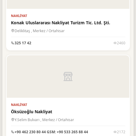
Gıda Maddeleri
10
Güzellik Merkezi
3
NAKLIYAT
Halıcılık
2
Konak Uluslararası Nakliyat Turizm Tic. Ltd. Şti.
Deliklitaş , Merkez / Ortahisar
Hırdavat ve Nalburiye
3
İç Mimarlık
325 17 42
2460
2
İlaçlama Hizmetleri
1
İletişim
6
İnşaat & Sanayi
6
İnşaat İşleri ve Ustalar
1
İnşaat Malzemeleri
13
NAKLIYAT
Konfeksiyon
4
Öksüzoğlu Nakliyat
Kömür İşletmeleri
1
Y.Selim Bulvarı , Merkez / Ortahisar
Kuaförler
14
+90 462 230 80 44 GSM: +90 533 265 88 44
2172