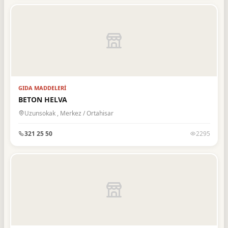
Spor Malzemeleri
2
Spor Salonları
1
Tekstil
1
Temizlik
2
Turizm & Seyahat & Tur
11
GIDA MADDELERI
BETON HELVA
Uzunsokak , Merkez / Ortahisar
321 25 50
2295