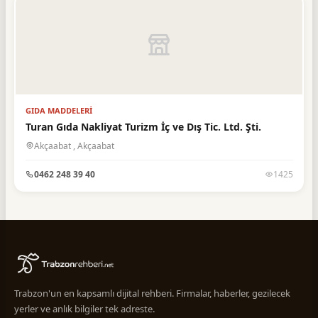
GIDA MADDELERI
Turan Gıda Nakliyat Turizm İç ve Dış Tic. Ltd. Şti.
Akçaabat , Akçaabat
0462 248 39 40
1425
Trabzon'un en kapsamlı dijital rehberi. Firmalar, haberler, gezilecek
yerler ve anlık bilgiler tek adreste.