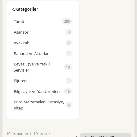
Kategoriler
Tümü
280
Asansör
3
Ayakkabı
2
Baharat ve Aktarlar
1
Beyaz Eşya ve Yetkili
10
Servisler
Bijuteri
1
Bilgisayar ve Yan Ürünleri
16
Büro Malzemeleri, Kırtasiye,
4
Kitap
Büro Mobilyaları
1
Cam Balkon
1
10 firmadan 1–10 arası ·