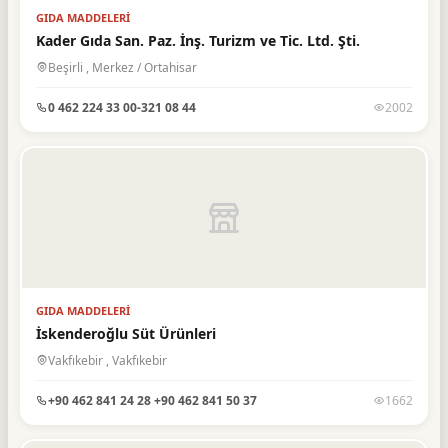
GIDA MADDELERI
Kader Gıda San. Paz. İnş. Turizm ve Tic. Ltd. Şti.
Beşirli , Merkez / Ortahisar
0 462 224 33 00-321 08 44
2002
GIDA MADDELERI
İskenderoğlu Süt Ürünleri
Vakfıkebir , Vakfıkebir
+90 462 841 24 28 +90 462 841 50 37
1662