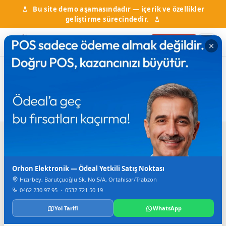
Bu site demo aşamasındadır — içerik ve özellikler
geliştirme sürecindedir.
Firma Ekle
Ana Sayfa
Firma Rehberi
Gıda Maddeleri
Gıda Maddeleri
10
firma bulundu
Arama
Orhon Elektronik — Ödeal Yetkili Satış Noktası
Hızırbey, Barutçuoğlu Sk. No:5/A, Ortahisar/Trabzon
0462 230 97 95
·
0532 721 50 19
Yol Tarifi
WhatsApp