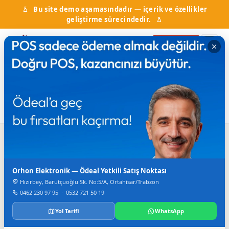
Bu site demo aşamasındadır — içerik ve özellikler
geliştirme sürecindedir.
Firma Ekle
Ana Sayfa
Firma Rehberi
İnşaat İşleri ve Ustalar
İnşaat İşleri ve Ustalar
1
firma bulundu
Arama
Orhon Elektronik — Ödeal Yetkili Satış Noktası
Hızırbey, Barutçuoğlu Sk. No:5/A, Ortahisar/Trabzon
0462 230 97 95
·
0532 721 50 19
Yol Tarifi
WhatsApp