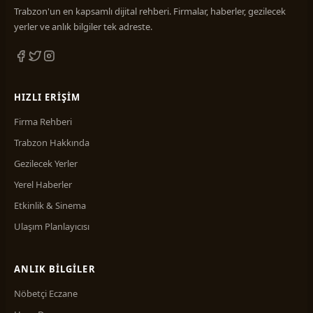
Gıda Maddeleri
10
Trabzon'un en kapsamlı dijital rehberi. Firmalar, haberler, gezilecek
Güzellik Merkezi
3
yerler ve anlık bilgiler tek adreste.
Halıcılık
2
Hırdavat ve Nalburiye
3
HIZLI ERIŞIM
İç Mimarlık
2
Firma Rehberi
İlaçlama Hizmetleri
1
Trabzon Hakkında
İletişim
6
Gezilecek Yerler
İnşaat & Sanayi
6
Yerel Haberler
İnşaat İşleri ve Ustalar
1
Etkinlik & Sinema
İnşaat Malzemeleri
13
Ulaşım Planlayıcısı
Konfeksiyon
4
ANLIK BILGILER
Kömür İşletmeleri
1
Nöbetçi Eczane
Kuaförler
14