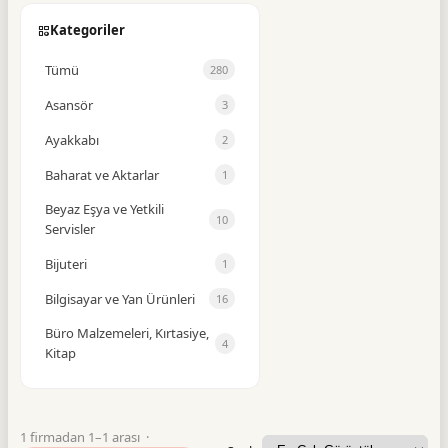
Kategoriler
Tümü
280
Asansör
3
Ayakkabı
2
Baharat ve Aktarlar
1
Beyaz Eşya ve Yetkili
10
Servisler
Bijuteri
1
Bilgisayar ve Yan Ürünleri
16
Büro Malzemeleri, Kırtasiye,
4
Kitap
Büro Mobilyaları
1
Cam Balkon
1
1 firmadan 1–1 arası ·