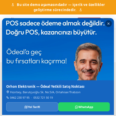
Bu site demo aşamasındadır — içerik ve özellikler
geliştirme sürecindedir.
Firma Ekle
Ana Sayfa
Firma Rehberi
Fabrikalar
Fabrikalar
1
firma bulundu
Arama
Orhon Elektronik — Ödeal Yetkili Satış Noktası
Hızırbey, Barutçuoğlu Sk. No:5/A, Ortahisar/Trabzon
0462 230 97 95
·
0532 721 50 19
Yol Tarifi
WhatsApp