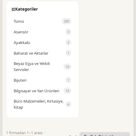
Kategoriler
Tümü
280
Asansör
3
Ayakkabı
2
Baharat ve Aktarlar
1
Beyaz Eşya ve Yetkili
10
Servisler
Bijuteri
1
Bilgisayar ve Yan Ürünleri
16
Büro Malzemeleri, Kırtasiye,
4
Kitap
Büro Mobilyaları
1
Cam Balkon
1
1 firmadan 1–1 arası ·