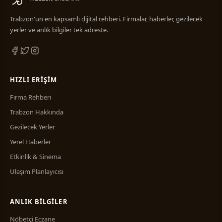
Gıda Maddeleri
10
Güzellik Merkezi
3
Trabzon'un en kapsamlı dijital rehberi. Firmalar, haberler, gezilecek
yerler ve anlık bilgiler tek adreste.
Halıcılık
2
Hırdavat ve Nalburiye
3
İç Mimarlık
2
HIZLI ERIŞIM
İlaçlama Hizmetleri
1
Firma Rehberi
İletişim
6
Trabzon Hakkında
İnşaat & Sanayi
6
Gezilecek Yerler
İnşaat İşleri ve Ustalar
1
Yerel Haberler
İnşaat Malzemeleri
Etkinlik & Sinema
13
Ulaşım Planlayıcısı
Konfeksiyon
4
Kömür İşletmeleri
1
ANLIK BILGILER
Kuaförler
14
Nöbetçi Eczane