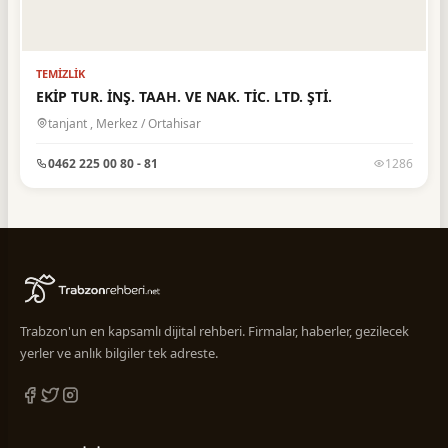
Gıda Maddeleri
10
Güzellik Merkezi
3
Halıcılık
2
TEMIZLIK
EKİP TUR. İNŞ. TAAH. VE NAK. TİC. LTD. ŞTİ.
Hırdavat ve Nalburiye
3
tanjant , Merkez / Ortahisar
İç Mimarlık
2
0462 225 00 80 - 81
1286
İlaçlama Hizmetleri
1
İletişim
6
İnşaat & Sanayi
6
İnşaat İşleri ve Ustalar
1
İnşaat Malzemeleri
13
Trabzon'un en kapsamlı dijital rehberi. Firmalar, haberler, gezilecek
Konfeksiyon
4
yerler ve anlık bilgiler tek adreste.
Kömür İşletmeleri
1
Kuaförler
14