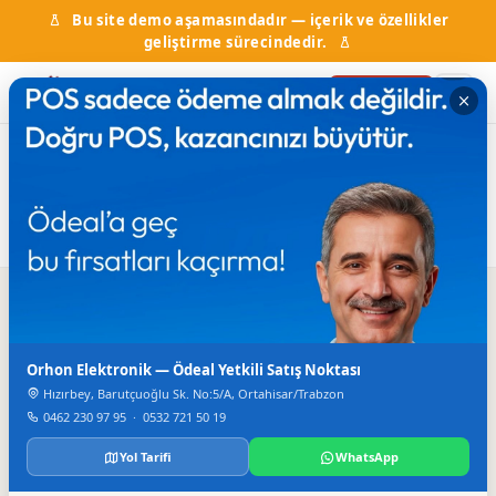
Bu site demo aşamasındadır — içerik ve özellikler
geliştirme sürecindedir.
Firma Ekle
Ana Sayfa
Firma Rehberi
Temizlik
Temizlik
2
firma bulundu
Arama
Orhon Elektronik — Ödeal Yetkili Satış Noktası
Hızırbey, Barutçuoğlu Sk. No:5/A, Ortahisar/Trabzon
0462 230 97 95
·
0532 721 50 19
Yol Tarifi
WhatsApp