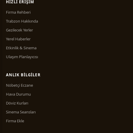
HIZLI ERIŞIM
Kuyumcu
1
Firma Rehberi
Market
1
Trabzon Hakkında
Matbaa
2
Gezilecek Yerler
Mermer, Mozaik, Mıcır
4
Yerel Haberler
Mobilya
4
Etkinlik & Sinema
Mühendislik
6
Ulaşım Planlayıcısı
Nakliyat
6
ANLIK BILGILER
Optik & Saat
3
Nöbetçi Eczane
Organizasyon Şirketleri
1
Hava Durumu
Orman Ürünleri
1
Döviz Kurları
Oto Galeri
7
Sinema Seansları
Oto Kiralama
14
Firma Ekle
Oto Yedek Parça
6