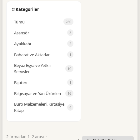
Kategoriler
Tümü
280
Asansör
3
Ayakkabı
2
Baharat ve Aktarlar
1
Beyaz Eşya ve Yetkili
10
Servisler
Bijuteri
1
Bilgisayar ve Yan Ürünleri
16
Büro Malzemeleri, Kırtasiye,
4
Kitap
Büro Mobilyaları
1
Cam Balkon
1
2 firmadan 1–2 arası ·