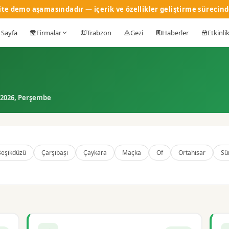
ite demo aşamasındadır — içerik ve özellikler geliştirme sürecind
 Sayfa
Firmalar
Trabzon
Gezi
Haberler
Etkinli
 2026, Perşembe
Beşikdüzü
Çarşıbaşı
Çaykara
Maçka
Of
Ortahisar
Sü