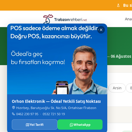
Bu s
Ana
Ana Sayfa
Nobetci Eczane
Nobetci Eczane
Trabzon'da bugun nobetci eczaneler —
06 Ağustos
Ilce secin:
Tumu
Akçaabat
Araklı
Arsin
Yomra
Orhon Elektronik — Ödeal Yetkili Satış Noktası
Hızırbey, Barutçuoğlu Sk. No:5/A, Ortahisar/Trabzon
0462 230 97 95
·
0532 721 50 19
19
nobetci eczane bulundu
Yol Tarifi
WhatsApp