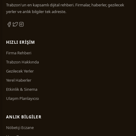
Gıda Maddeleri
10
Trabzon'un en kapsamlı dijital rehberi. Firmalar, haberler, gezilecek
Güzellik Merkezi
3
yerler ve anlık bilgiler tek adreste.
Halıcılık
2
Hırdavat ve Nalburiye
3
HIZLI ERIŞIM
İç Mimarlık
2
Firma Rehberi
İlaçlama Hizmetleri
1
Trabzon Hakkında
İletişim
6
Gezilecek Yerler
İnşaat & Sanayi
6
Yerel Haberler
İnşaat İşleri ve Ustalar
1
Etkinlik & Sinema
İnşaat Malzemeleri
13
Ulaşım Planlayıcısı
Konfeksiyon
4
ANLIK BILGILER
Kömür İşletmeleri
1
Nöbetçi Eczane
Kuaförler
14