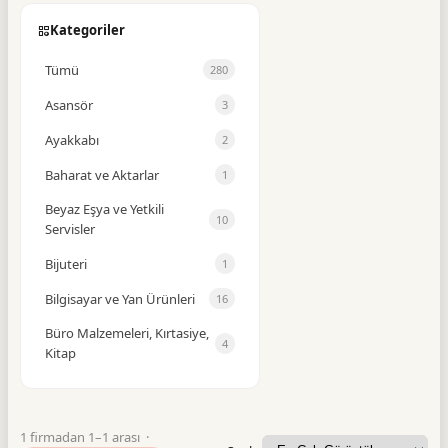
Kategoriler
Tümü
280
Asansör
3
Ayakkabı
2
Baharat ve Aktarlar
1
Beyaz Eşya ve Yetkili
10
Servisler
Bijuteri
1
Bilgisayar ve Yan Ürünleri
16
Büro Malzemeleri, Kırtasiye,
4
Kitap
Büro Mobilyaları
1
Cam Balkon
1
1 firmadan 1–1 arası ·