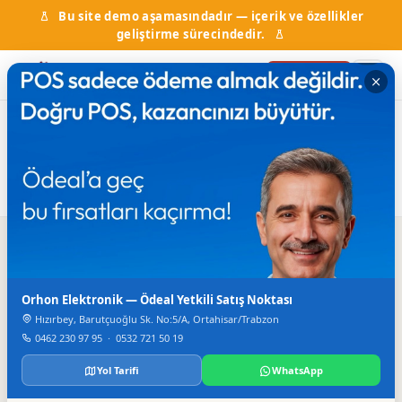
Bu site demo aşamasındadır — içerik ve özellikler
geliştirme sürecindedir.
Firma Ekle
Ana Sayfa
Firma Rehberi
Fotokopi ve Baskı
Fotokopi ve Baskı
1
firma bulundu
Arama
Orhon Elektronik — Ödeal Yetkili Satış Noktası
Hızırbey, Barutçuoğlu Sk. No:5/A, Ortahisar/Trabzon
0462 230 97 95
·
0532 721 50 19
Yol Tarifi
WhatsApp