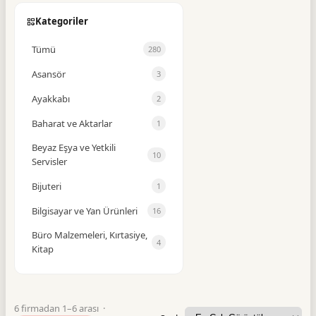
Kategoriler
Tümü
280
Asansör
3
Ayakkabı
2
Baharat ve Aktarlar
1
Beyaz Eşya ve Yetkili
10
Servisler
Bijuteri
1
Bilgisayar ve Yan Ürünleri
16
Büro Malzemeleri, Kırtasiye,
4
Kitap
Büro Mobilyaları
1
Cam Balkon
1
6 firmadan 1–6 arası ·