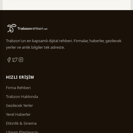
Spor Malzemeleri
2
Spor Salonları
1
Tekstil
1
Temizlik
2
Trabzon'un en kapsamlı dijital rehberi. Firmalar, haberler, gezilecek
yerler ve anlık bilgiler tek adreste.
Turizm & Seyahat & Tur
11
HIZLI ERIŞIM
Firma Rehberi
Trabzon Hakkında
Gezilecek Yerler
Yerel Haberler
Etkinlik & Sinema
Ulaşım Planlayıcısı