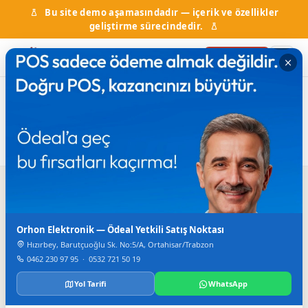
Bu site demo aşamasındadır — içerik ve özellikler
geliştirme sürecindedir.
Firma Ekle
Ana Sayfa
Firma Rehberi
Mühendislik
Mühendislik
6
firma bulundu
Arama
Orhon Elektronik — Ödeal Yetkili Satış Noktası
Hızırbey, Barutçuoğlu Sk. No:5/A, Ortahisar/Trabzon
0462 230 97 95
·
0532 721 50 19
Yol Tarifi
WhatsApp