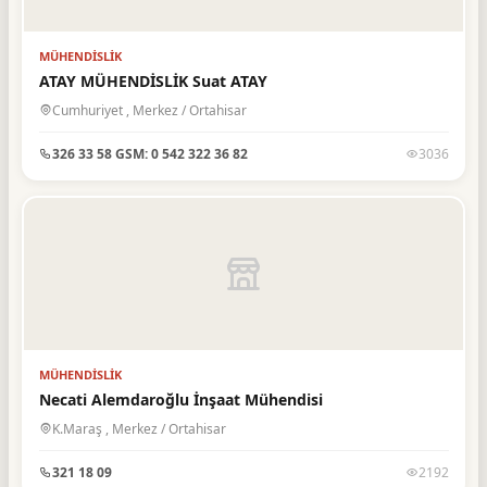
Gıda Maddeleri
10
Güzellik Merkezi
3
MÜHENDISLIK
Halıcılık
2
ATAY MÜHENDİSLİK Suat ATAY
Cumhuriyet , Merkez / Ortahisar
Hırdavat ve Nalburiye
3
İç Mimarlık
326 33 58 GSM: 0 542 322 36 82
3036
2
İlaçlama Hizmetleri
1
İletişim
6
İnşaat & Sanayi
6
İnşaat İşleri ve Ustalar
1
İnşaat Malzemeleri
13
MÜHENDISLIK
Konfeksiyon
4
Necati Alemdaroğlu İnşaat Mühendisi
Kömür İşletmeleri
1
K.Maraş , Merkez / Ortahisar
Kuaförler
14
321 18 09
2192