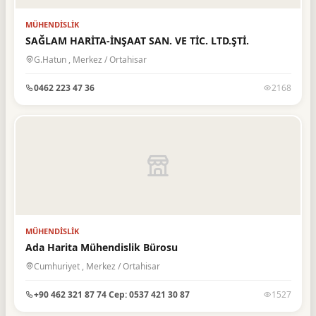
Öğrenci Hizmetleri
3
MÜHENDISLIK
Özel Güvenlik Hizmetleri
1
SAĞLAM HARİTA-İNŞAAT SAN. VE TİC. LTD.ŞTİ.
Özel Okul, Dersane ve
G.Hatun , Merkez / Ortahisar
11
Kurslar
0462 223 47 36
2168
Özel Sağlık Kuruluşları
11
Petrol İstasyonları, Gaz ve
2
LPG
Restaurant & Lokanta
18
Saç Bakım Merkezleri
1
Sağlık Malzemeleri, Medikal
4
MÜHENDISLIK
Sanayi
3
Ada Harita Mühendislik Bürosu
Sigorta Acentelikleri
4
Cumhuriyet , Merkez / Ortahisar
SMMM
1
+90 462 321 87 74 Cep: 0537 421 30 87
1527
Sosyal Hizmetler
1