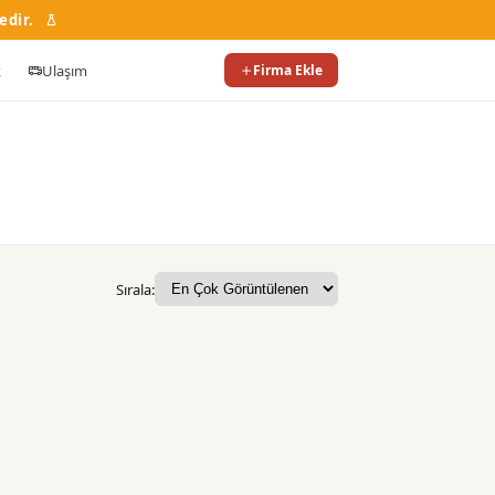
edir.
k
Ulaşım
Firma Ekle
Sırala: