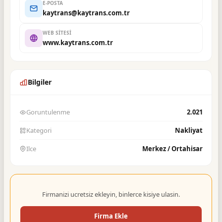
E-POSTA
kaytrans@kaytrans.com.tr
WEB SITESI
www.kaytrans.com.tr
Bilgiler
Goruntulenme
2.021
Kategori
Nakliyat
Ilce
Merkez / Ortahisar
Firmanizi ucretsiz ekleyin, binlerce kisiye ulasin.
Firma Ekle