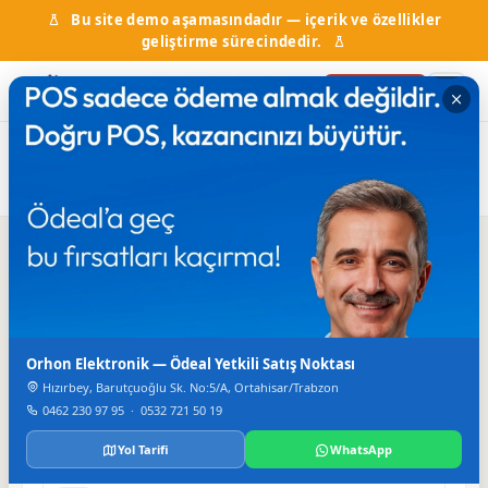
Bu site demo aşamasındadır — içerik ve özellikler
geliştirme sürecindedir.
Firma Ekle
Ana
Firma
Kaytrans Turizm Ticaret Nakliyat Ltd.
Nakliyat
Sayfa
Rehberi
Şti.
Iletisim
Orhon Elektronik — Ödeal Yetkili Satış Noktası
TELEFON
325 14 59
Hızırbey, Barutçuoğlu Sk. No:5/A, Ortahisar/Trabzon
0462 230 97 95
·
0532 721 50 19
FAKS
325 20 73
Yol Tarifi
WhatsApp