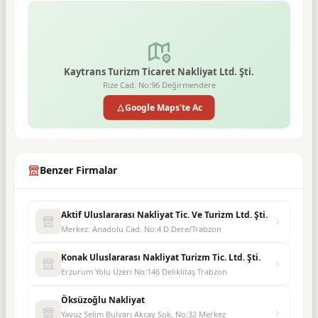
Kaytrans Turizm Ticaret Nakliyat Ltd. Şti.
Rize Cad. No:96 Değirmendere
Google Maps'te Ac
Benzer Firmalar
Aktif Uluslararası Nakliyat Tic. Ve Turizm Ltd. Şti.
Merkez: Anadolu Cad. No:4 D.Dere/Trabzon
Konak Uluslararası Nakliyat Turizm Tic. Ltd. Şti.
Erzurum Yolu Üzeri No:146 Deliklitaş Trabzon
Öksüzoğlu Nakliyat
Yavuz Selim Bulvarı Akçay Sok. No:32 Merkez