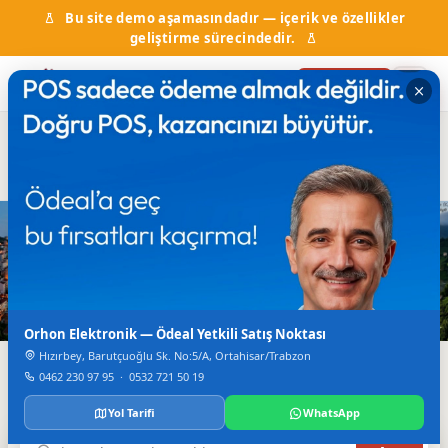
Bu site demo aşamasındadır — içerik ve özellikler
geliştirme sürecindedir.
Firma Ekle
Hal Fiyatları
Kurumlar & Hizmetler
Nöbetçi Eczane
Otobüs Saatleri
TV Canlı Yayın
Karadeniz'in Dijital Rehberi
Trabzon'da Her Şey
Tek Bir Yerde
Orhon Elektronik — Ödeal Yetkili Satış Noktası
Hızırbey, Barutçuoğlu Sk. No:5/A, Ortahisar/Trabzon
Firmalar, haberler, etkinlikler, nöbetçi eczane ve daha
0462 230 97 95
·
0532 721 50 19
fazlası.
Yol Tarifi
WhatsApp