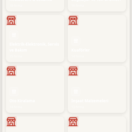
18 firma
16 firma
Elektrik-Elektronik, Servis
ve Bakım
Kuaförler
15 firma
14 firma
Oto Kiralama
İnşaat Malzemeleri
14 firma
13 firma