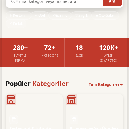
Restoran
Otel
Eczane
Sağlık
Oto Galeri
Emlak
280+
72+
18
120K+
KAYITLI
KATEGORI
İLÇE
AYLIK
FIRMA
ZIYARETÇI
Popüler
Kategoriler
Tüm Kategoriler
Restaurant & Lokanta
Bilgisayar ve Yan Ürünleri