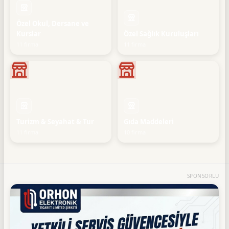
Özel Okul, Dersane ve
Kurslar
Özel Sağlık Kuruluşları
11 firma
11 firma
Turizm & Seyahat & Tur
Gıda Maddeleri
11 firma
10 firma
SPONSORLU