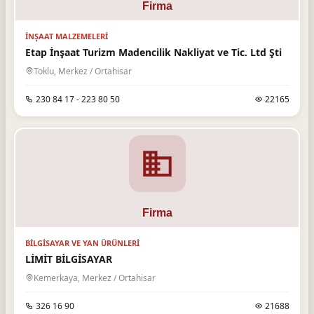
İNŞAAT MALZEMELERI
Etap İnşaat Turizm Madencilik Nakliyat ve Tic. Ltd Şti
Toklu, Merkez / Ortahisar
230 84 17 - 223 80 50
22165
BILGISAYAR VE YAN ÜRÜNLERI
LİMİT BİLGİSAYAR
Kemerkaya, Merkez / Ortahisar
326 16 90
21688