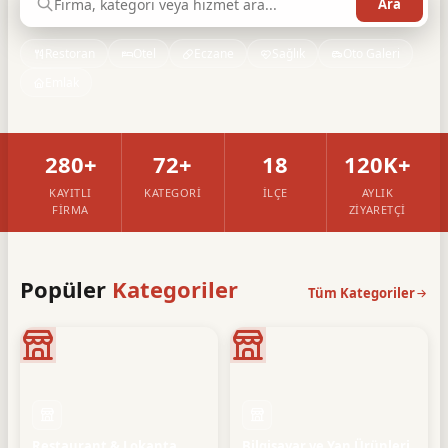
Restoran
Otel
Eczane
Sağlık
Oto Galeri
Emlak
280+
72+
18
120K+
KAYITLI
KATEGORI
İLÇE
AYLIK
FIRMA
ZIYARETÇI
Popüler
Kategoriler
Tüm Kategoriler
Restaurant & Lokanta
Bilgisayar ve Yan Ürünleri