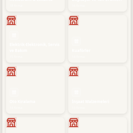
18 firma
16 firma
Elektrik-Elektronik, Servis
ve Bakım
Kuaförler
15 firma
14 firma
Oto Kiralama
İnşaat Malzemeleri
14 firma
13 firma