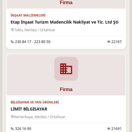
İNŞAAT MALZEMELERI
Etap İnşaat Turizm Madencilik Nakliyat ve Tic. Ltd Şti
Toklu, Merkez / Ortahisar
230 84 17 - 223 80 50
22167
BILGISAYAR VE YAN ÜRÜNLERI
LİMİT BİLGİSAYAR
Kemerkaya, Merkez / Ortahisar
326 16 90
21691