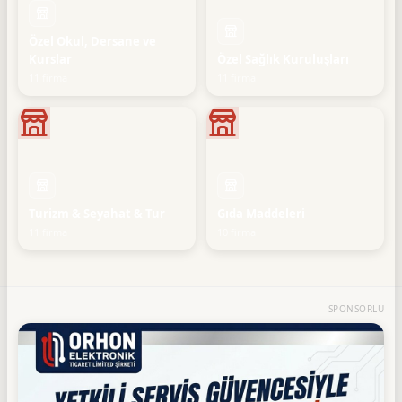
Özel Okul, Dersane ve
Kurslar
Özel Sağlık Kuruluşları
11 firma
11 firma
Turizm & Seyahat & Tur
Gıda Maddeleri
11 firma
10 firma
SPONSORLU