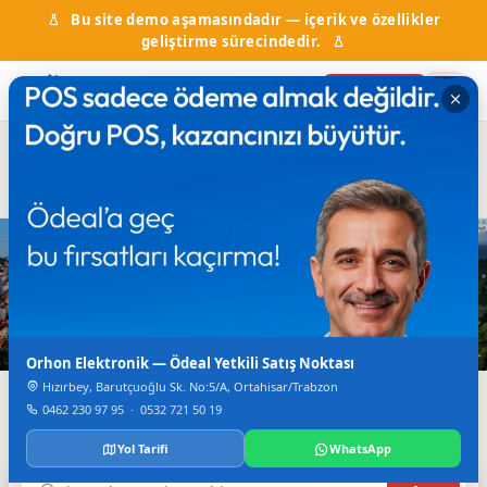
Bu site demo aşamasındadır — içerik ve özellikler
geliştirme sürecindedir.
Firma Ekle
Hal Fiyatları
Kurumlar & Hizmetler
Nöbetçi Eczane
Otobüs Saatleri
TV Canlı Yayın
Karadeniz'in Dijital Rehberi
Trabzon'da Her Şey
Tek Bir Yerde
Orhon Elektronik — Ödeal Yetkili Satış Noktası
Hızırbey, Barutçuoğlu Sk. No:5/A, Ortahisar/Trabzon
Firmalar, haberler, etkinlikler, nöbetçi eczane ve daha
0462 230 97 95
·
0532 721 50 19
fazlası.
Yol Tarifi
WhatsApp