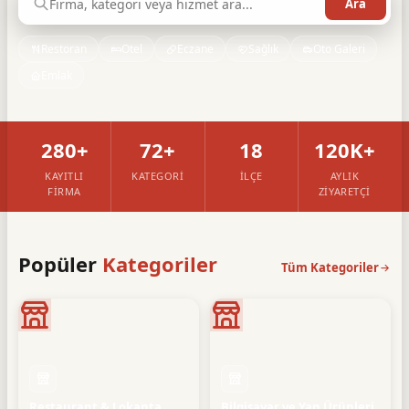
Restoran
Otel
Eczane
Sağlık
Oto Galeri
Emlak
280+
72+
18
120K+
KAYITLI
KATEGORI
İLÇE
AYLIK
FIRMA
ZIYARETÇI
Popüler
Kategoriler
Tüm Kategoriler
Restaurant & Lokanta
Bilgisayar ve Yan Ürünleri