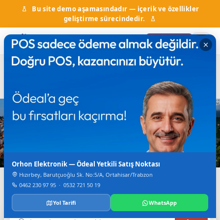
Bu site demo aşamasındadır — içerik ve özellikler
geliştirme sürecindedir.
Firma Ekle
Hal Fiyatları
Kurumlar & Hizmetler
Nöbetçi Eczane
Otobüs Saatleri
TV Canlı Yayın
Karadeniz'in Dijital Rehberi
Trabzon'da Her Şey
Tek Bir Yerde
Orhon Elektronik — Ödeal Yetkili Satış Noktası
Hızırbey, Barutçuoğlu Sk. No:5/A, Ortahisar/Trabzon
Firmalar, haberler, etkinlikler, nöbetçi eczane ve daha
0462 230 97 95
·
0532 721 50 19
fazlası.
Yol Tarifi
WhatsApp