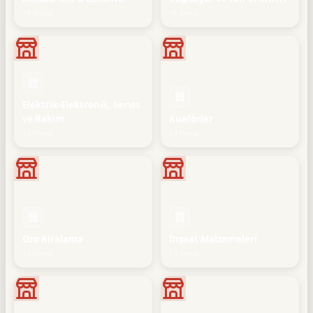
18 firma
16 firma
Elektrik-Elektronik, Servis
ve Bakım
Kuaförler
15 firma
14 firma
Oto Kiralama
İnşaat Malzemeleri
14 firma
13 firma