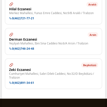
Araklı
Hilal Eczanesi
Merkez Mahallesi, Yunus Emre Caddesi, No:9/B Araklı / Trabzon
0(462)721-77-21
Arsin
Derman Eczanesi
Yeşilyalı Mahallesi, İbni Sina Caddesi No:6/A Arsin / Trabzon
0(462)746-24-48
Beşikdüzü
Zeki Eczanesi
Cumhuriyet Mahallesi, Sabri Dilek Caddesi, No:32/D Beşikdüzü /
Trabzon
0(462)891-34-61