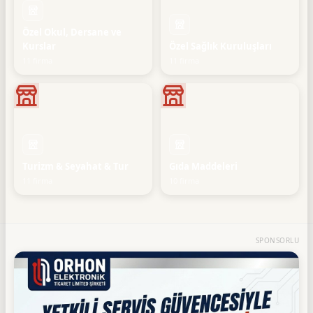
Özel Okul, Dersane ve
Kurslar
Özel Sağlık Kuruluşları
11 firma
11 firma
Turizm & Seyahat & Tur
Gıda Maddeleri
11 firma
10 firma
SPONSORLU