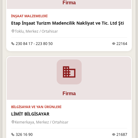
İNŞAAT MALZEMELERI
Etap İnşaat Turizm Madencilik Nakliyat ve Tic. Ltd Şti
Toklu, Merkez / Ortahisar
230 84 17 - 223 80 50
22164
BILGISAYAR VE YAN ÜRÜNLERI
LİMİT BİLGİSAYAR
Kemerkaya, Merkez / Ortahisar
326 16 90
21687