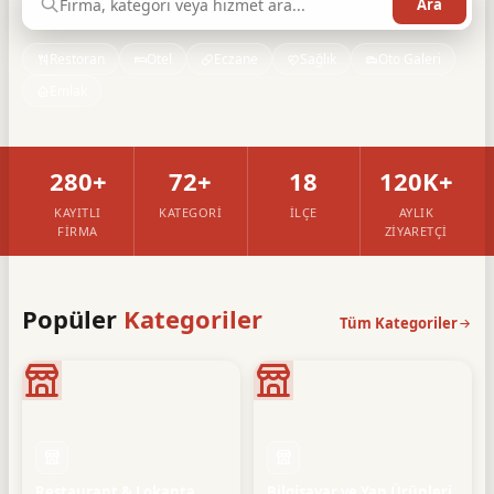
Restoran
Otel
Eczane
Sağlık
Oto Galeri
Emlak
280+
72+
18
120K+
KAYITLI
KATEGORI
İLÇE
AYLIK
FIRMA
ZIYARETÇI
Popüler
Kategoriler
Tüm Kategoriler
Restaurant & Lokanta
Bilgisayar ve Yan Ürünleri