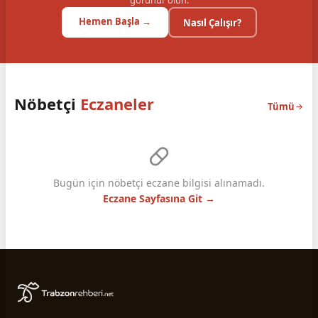
görünür olun.
Hemen Başla →
Nasıl Çalışır?
Nöbetçi
Eczaneler
Tümü
Bugün için nöbetçi eczane bilgisi alınamadı.
Eczane Sayfasına Git →