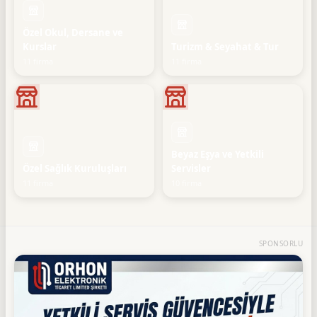
Özel Okul, Dersane ve
Kurslar
Turizm & Seyahat & Tur
11 firma
11 firma
Beyaz Eşya ve Yetkili
Özel Sağlık Kuruluşları
Servisler
11 firma
10 firma
SPONSORLU