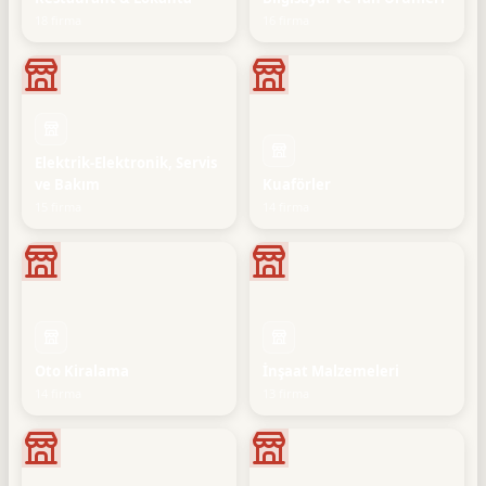
18 firma
16 firma
Elektrik-Elektronik, Servis
ve Bakım
Kuaförler
15 firma
14 firma
Oto Kiralama
İnşaat Malzemeleri
14 firma
13 firma