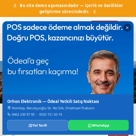
Bu site demo aşamasındadır — içerik ve özellikler
geliştirme sürecindedir.
Firma Ekle
Hal Fiyatları
Kurumlar & Hizmetler
Nöbetçi Eczane
Otobüs Saatleri
TV Canlı Yayın
Karadeniz'in Dijital Rehberi
Trabzon'da Her Şey
Tek Bir Yerde
Orhon Elektronik — Ödeal Yetkili Satış Noktası
Hızırbey, Barutçuoğlu Sk. No:5/A, Ortahisar/Trabzon
Firmalar, haberler, etkinlikler, nöbetçi eczane ve daha
0462 230 97 95
·
0532 721 50 19
fazlası.
Yol Tarifi
WhatsApp