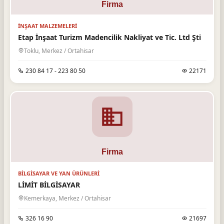
İNŞAAT MALZEMELERI
Etap İnşaat Turizm Madencilik Nakliyat ve Tic. Ltd Şti
Toklu, Merkez / Ortahisar
230 84 17 - 223 80 50
22171
BILGISAYAR VE YAN ÜRÜNLERI
LİMİT BİLGİSAYAR
Kemerkaya, Merkez / Ortahisar
326 16 90
21697