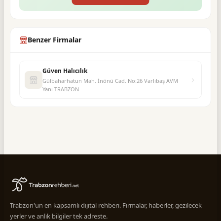
Benzer Firmalar
Güven Halıcılık
Gülbaharhatun Mah. İnönü Cad. No:26 Varlıbaş AVM
Yanı TRABZON
Trabzon'un en kapsamlı dijital rehberi. Firmalar, haberler, gezilecek
yerler ve anlık bilgiler tek adreste.