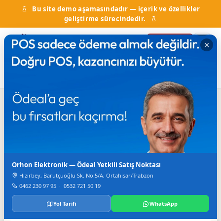
Bu site demo aşamasındadır — içerik ve özellikler
geliştirme sürecindedir.
Firma Ekle
Ana Sayfa
Firma Rehberi
Halıcılık
Motif Halı Sarayı
Iletisim
TELEFON
Orhon Elektronik — Ödeal Yetkili Satış Noktası
321 39 94
Hızırbey, Barutçuoğlu Sk. No:5/A, Ortahisar/Trabzon
0462 230 97 95
·
0532 721 50 19
Bilgiler
Yol Tarifi
WhatsApp