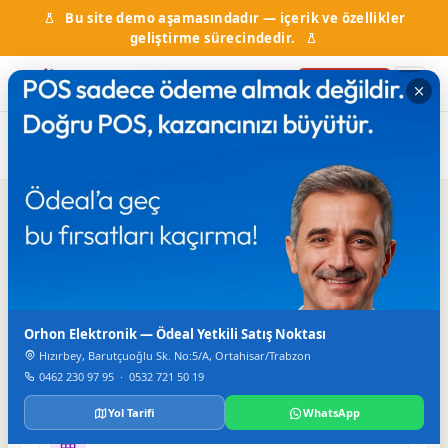
Bu site demo aşamasındadır — içerik ve özellikler
geliştirme sürecindedir.
Firma Ekle
Ana Sayfa
Firma Rehberi
Halıcılık
Güven Halıcılık
Iletisim
TELEFON
Orhon Elektronik — Ödeal Yetkili Satış Noktası
+90 462 223 07 91
Hızırbey, Barutçuoğlu Sk. No:5/A, Ortahisar/Trabzon
E-POSTA
0462 230 97 95
·
0532 721 50 19
info@guvenhalicilik.com
Yol Tarifi
WhatsApp
WEB SITESI