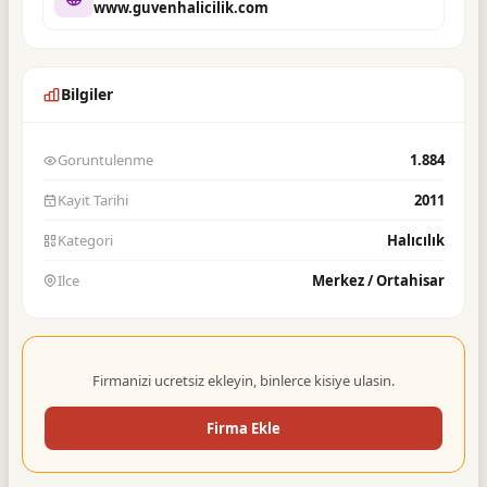
www.guvenhalicilik.com
Bilgiler
Goruntulenme
1.884
Kayit Tarihi
2011
Kategori
Halıcılık
Ilce
Merkez / Ortahisar
Firmanizi ucretsiz ekleyin, binlerce kisiye ulasin.
Firma Ekle