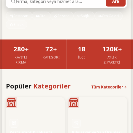
Restoran
Otel
Eczane
Sağlık
Oto Galeri
Emlak
280+
72+
18
120K+
KAYITLI
KATEGORI
İLÇE
AYLIK
FIRMA
ZIYARETÇI
Popüler
Kategoriler
Tüm Kategoriler
Restaurant & Lokanta
Bilgisayar ve Yan Ürünleri