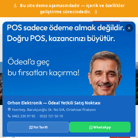
Bu site demo aşamasındadır — içerik ve özellikler
geliştirme sürecindedir.
Firma Ekle
Hal Fiyatları
Kurumlar & Hizmetler
Nöbetçi Eczane
Otobüs Saatleri
TV Canlı Yayın
Karadeniz'in Dijital Rehberi
Trabzon'da Her Şey
Tek Bir Yerde
Orhon Elektronik — Ödeal Yetkili Satış Noktası
Hızırbey, Barutçuoğlu Sk. No:5/A, Ortahisar/Trabzon
Firmalar, haberler, etkinlikler, nöbetçi eczane ve daha
0462 230 97 95
·
0532 721 50 19
fazlası.
Yol Tarifi
WhatsApp