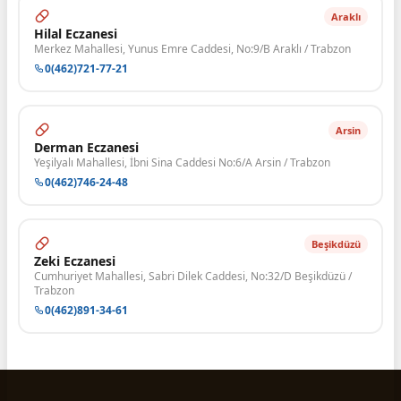
Araklı
Hilal Eczanesi
Merkez Mahallesi, Yunus Emre Caddesi, No:9/B Araklı / Trabzon
0(462)721-77-21
Arsin
Derman Eczanesi
Yeşilyalı Mahallesi, İbni Sina Caddesi No:6/A Arsin / Trabzon
0(462)746-24-48
Beşikdüzü
Zeki Eczanesi
Cumhuriyet Mahallesi, Sabri Dilek Caddesi, No:32/D Beşikdüzü /
Trabzon
0(462)891-34-61