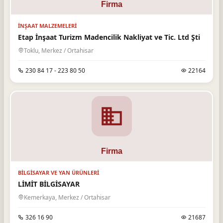
İNŞAAT MALZEMELERI
Etap İnşaat Turizm Madencilik Nakliyat ve Tic. Ltd Şti
Toklu, Merkez / Ortahisar
230 84 17 - 223 80 50
22164
BILGISAYAR VE YAN ÜRÜNLERI
LİMİT BİLGİSAYAR
Kemerkaya, Merkez / Ortahisar
326 16 90
21687