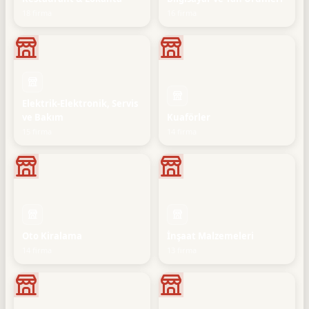
18 firma
16 firma
Elektrik-Elektronik, Servis
ve Bakım
Kuaförler
15 firma
14 firma
Oto Kiralama
İnşaat Malzemeleri
14 firma
13 firma