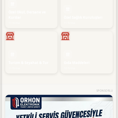
Özel Okul, Dersane ve
Kurslar
Özel Sağlık Kuruluşları
11 firma
11 firma
Turizm & Seyahat & Tur
Gıda Maddeleri
11 firma
10 firma
SPONSORLU