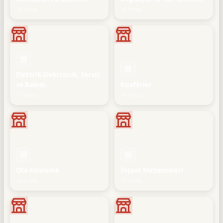
18 firma
16 firma
Elektrik-Elektronik, Servis
ve Bakım
Kuaförler
15 firma
14 firma
Oto Kiralama
İnşaat Malzemeleri
14 firma
13 firma