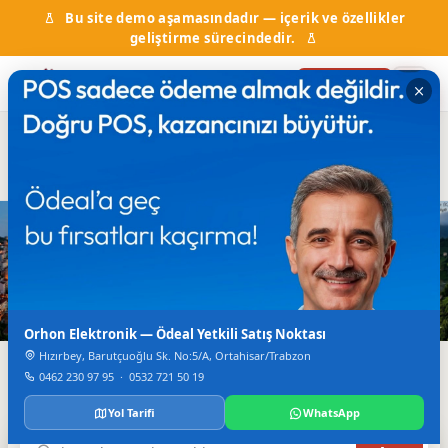
Bu site demo aşamasındadır — içerik ve özellikler
geliştirme sürecindedir.
Firma Ekle
Hal Fiyatları
Kurumlar & Hizmetler
Nöbetçi Eczane
Otobüs Saatleri
TV Canlı Yayın
Karadeniz'in Dijital Rehberi
Trabzon'da Her Şey
Tek Bir Yerde
Orhon Elektronik — Ödeal Yetkili Satış Noktası
Hızırbey, Barutçuoğlu Sk. No:5/A, Ortahisar/Trabzon
Firmalar, haberler, etkinlikler, nöbetçi eczane ve daha
0462 230 97 95
·
0532 721 50 19
fazlası.
Yol Tarifi
WhatsApp