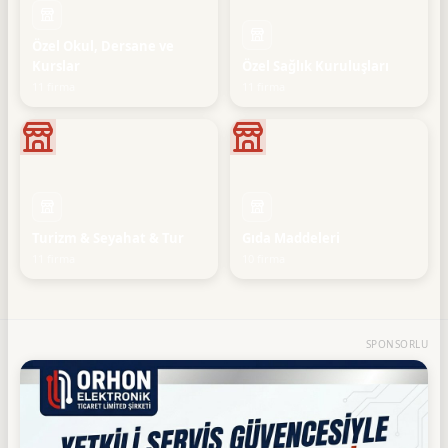
Özel Okul, Dersane ve
Kurslar
Özel Sağlık Kuruluşları
11 firma
11 firma
Turizm & Seyahat & Tur
Gıda Maddeleri
11 firma
10 firma
SPONSORLU