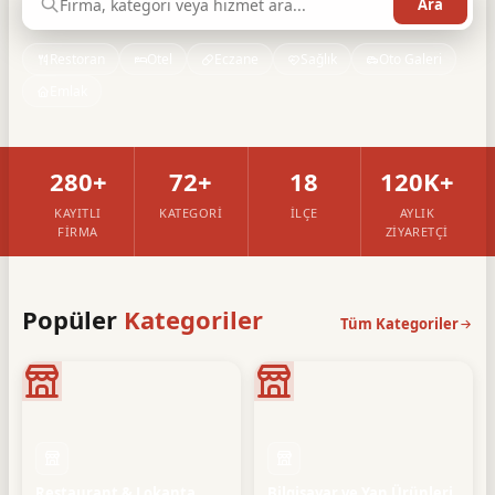
Restoran
Otel
Eczane
Sağlık
Oto Galeri
Emlak
280+
72+
18
120K+
KAYITLI
KATEGORI
İLÇE
AYLIK
FIRMA
ZIYARETÇI
Popüler
Kategoriler
Tüm Kategoriler
Restaurant & Lokanta
Bilgisayar ve Yan Ürünleri