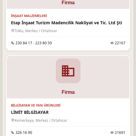
İNŞAAT MALZEMELERI
Etap İnşaat Turizm Madencilik Nakliyat ve Tic. Ltd Şti
Toklu, Merkez / Ortahisar
230 84 17 - 223 80 50
22167
BILGISAYAR VE YAN ÜRÜNLERI
LİMİT BİLGİSAYAR
Kemerkaya, Merkez / Ortahisar
326 16 90
21691