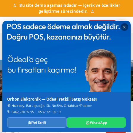
Bu site demo aşamasındadır — içerik ve özellikler
geliştirme sürecindedir.
Firma Ekle
Hal Fiyatları
Kurumlar & Hizmetler
Nöbetçi Eczane
Otobüs Saatleri
TV Canlı Yayın
Karadeniz'in Dijital Rehberi
Trabzon'da Her Şey
Tek Bir Yerde
Orhon Elektronik — Ödeal Yetkili Satış Noktası
Hızırbey, Barutçuoğlu Sk. No:5/A, Ortahisar/Trabzon
Firmalar, haberler, etkinlikler, nöbetçi eczane ve daha
0462 230 97 95
·
0532 721 50 19
fazlası.
Yol Tarifi
WhatsApp