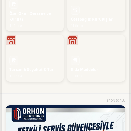
Özel Okul, Dersane ve
Kurslar
Özel Sağlık Kuruluşları
11 firma
11 firma
Turizm & Seyahat & Tur
Gıda Maddeleri
11 firma
10 firma
SPONSORLU