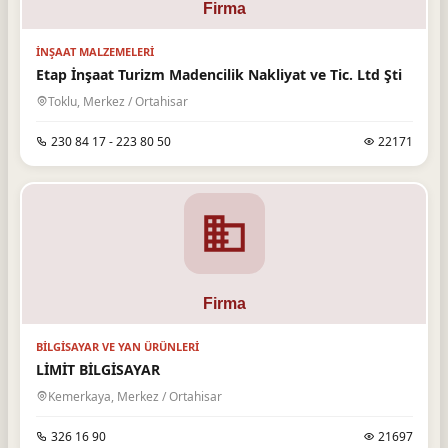
İNŞAAT MALZEMELERI
Etap İnşaat Turizm Madencilik Nakliyat ve Tic. Ltd Şti
Toklu, Merkez / Ortahisar
230 84 17 - 223 80 50
22171
BILGISAYAR VE YAN ÜRÜNLERI
LİMİT BİLGİSAYAR
Kemerkaya, Merkez / Ortahisar
326 16 90
21697