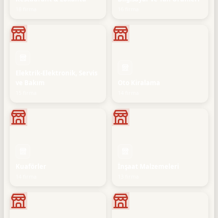
18 firma
16 firma
Elektrik-Elektronik, Servis
ve Bakım
Oto Kiralama
15 firma
14 firma
Kuaförler
İnşaat Malzemeleri
14 firma
13 firma