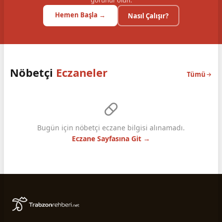
görünür olun.
Hemen Başla →
Nasıl Çalışır?
Nöbetçi
Eczaneler
Tümü
Bugün için nöbetçi eczane bilgisi alınamadı.
Eczane Sayfasına Git →