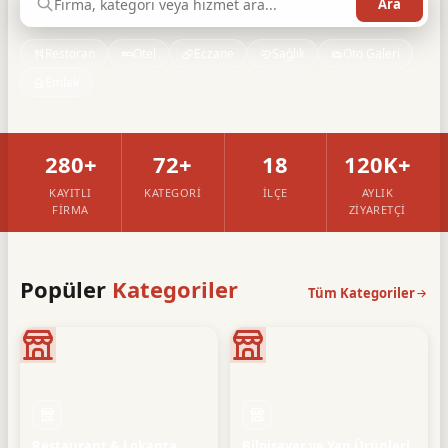
Restoran
Otel
Eczane
Sağlık
Oto Galeri
Emlak
280+
72+
18
120K+
KAYITLI
KATEGORI
İLÇE
AYLIK
FIRMA
ZIYARETÇI
Popüler
Kategoriler
Tüm Kategoriler
Restaurant & Lokanta
Bilgisayar ve Yan Ürünleri