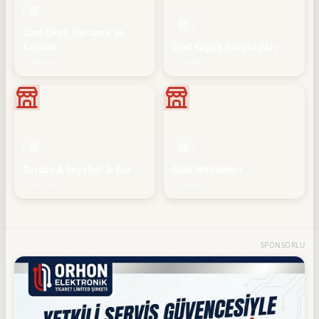
Özel Okul, Dersane ve
Kurslar
Özel Sağlık Kuruluşları
11 firma
11 firma
Turizm & Seyahat & Tur
Gıda Maddeleri
11 firma
10 firma
SPONSORLU