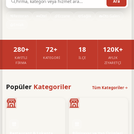
Restoran
Otel
Eczane
Sağlık
Oto Galeri
Emlak
280+
72+
18
120K+
KAYITLI
KATEGORI
İLÇE
AYLIK
FIRMA
ZIYARETÇI
Popüler
Kategoriler
Tüm Kategoriler
Restaurant & Lokanta
Bilgisayar ve Yan Ürünleri