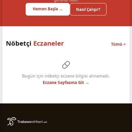
görünür olun.
Hemen Başla →
Nasıl Çalışır?
Nöbetçi
Eczaneler
Tümü
Bugün için nöbetçi eczane bilgisi alınamadı.
Eczane Sayfasına Git →