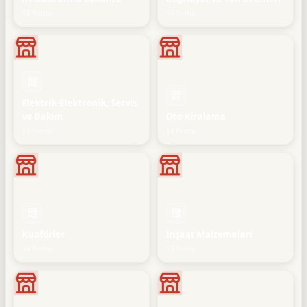
18 firma
16 firma
Elektrik-Elektronik, Servis
ve Bakım
Oto Kiralama
15 firma
14 firma
Kuaförler
İnşaat Malzemeleri
14 firma
13 firma