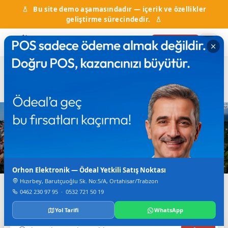
Bu site demo aşamasındadır — içerik ve özellikler
geliştirme sürecindedir.
Firma Ekle
Hal Fiyatları
Kurumlar & Hizmetler
Nöbetçi Eczane
Otobüs Saatleri
TV Canlı Yayın
Karadeniz'in Dijital Rehberi
Trabzon'da Her Şey
Tek Bir Yerde
Orhon Elektronik — Ödeal Yetkili Satış Noktası
Hızırbey, Barutçuoğlu Sk. No:5/A, Ortahisar/Trabzon
Firmalar, haberler, etkinlikler, nöbetçi eczane ve daha
0462 230 97 95
·
0532 721 50 19
fazlası.
Yol Tarifi
WhatsApp