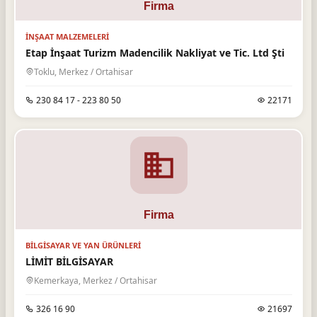
İNŞAAT MALZEMELERI
Etap İnşaat Turizm Madencilik Nakliyat ve Tic. Ltd Şti
Toklu, Merkez / Ortahisar
230 84 17 - 223 80 50
22171
BILGISAYAR VE YAN ÜRÜNLERI
LİMİT BİLGİSAYAR
Kemerkaya, Merkez / Ortahisar
326 16 90
21697