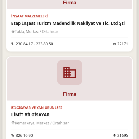
İNŞAAT MALZEMELERI
Etap İnşaat Turizm Madencilik Nakliyat ve Tic. Ltd Şti
Toklu, Merkez / Ortahisar
230 84 17 - 223 80 50
22171
BILGISAYAR VE YAN ÜRÜNLERI
LİMİT BİLGİSAYAR
Kemerkaya, Merkez / Ortahisar
326 16 90
21695