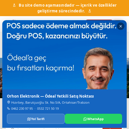
Bu site demo aşamasındadır — içerik ve özellikler
geliştirme sürecindedir.
Firma Ekle
Hal Fiyatları
Kurumlar & Hizmetler
Nöbetçi Eczane
Otobüs Saatleri
TV Canlı Yayın
Karadeniz'in Dijital Rehberi
Trabzon'da Her Şey
Tek Bir Yerde
Orhon Elektronik — Ödeal Yetkili Satış Noktası
Hızırbey, Barutçuoğlu Sk. No:5/A, Ortahisar/Trabzon
Firmalar, haberler, etkinlikler, nöbetçi eczane ve daha
0462 230 97 95
·
0532 721 50 19
fazlası.
Yol Tarifi
WhatsApp