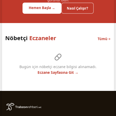
görünür olun.
Hemen Başla →
Nasıl Çalışır?
Nöbetçi
Eczaneler
Tümü
Bugün için nöbetçi eczane bilgisi alınamadı.
Eczane Sayfasına Git →