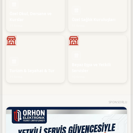
Özel Okul, Dersane ve
Kurslar
Özel Sağlık Kuruluşları
11 firma
11 firma
Beyaz Eşya ve Yetkili
Turizm & Seyahat & Tur
Servisler
11 firma
10 firma
SPONSORLU