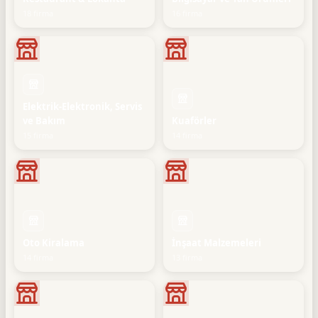
18 firma
16 firma
Elektrik-Elektronik, Servis
ve Bakım
Kuaförler
15 firma
14 firma
Oto Kiralama
İnşaat Malzemeleri
14 firma
13 firma