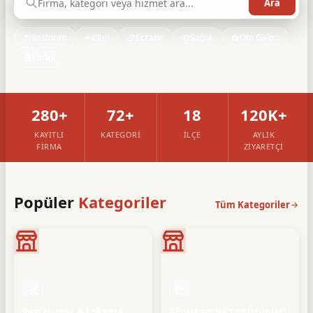
Restoran
Otel
Eczane
Sağlık
Oto Galeri
Emlak
280+
72+
18
120K+
KAYITLI
KATEGORI
İLÇE
AYLIK
FIRMA
ZIYARETÇI
Popüler
Kategoriler
Tüm Kategoriler
Restaurant & Lokanta
Bilgisayar ve Yan Ürünleri