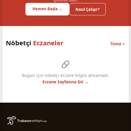
görünür olun.
Hemen Başla →
Nasıl Çalışır?
Nöbetçi
Eczaneler
Tümü
Bugün için nöbetçi eczane bilgisi alınamadı.
Eczane Sayfasına Git →