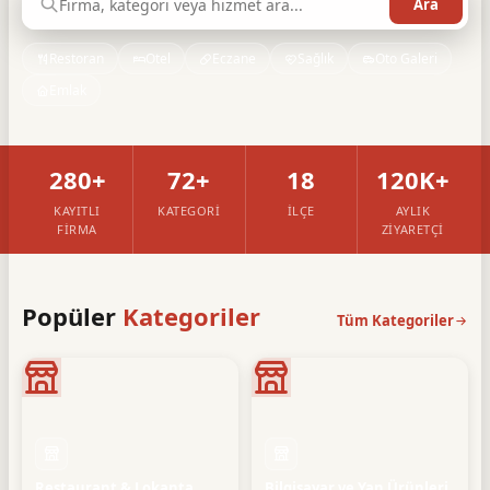
Restoran
Otel
Eczane
Sağlık
Oto Galeri
Emlak
280+
72+
18
120K+
KAYITLI
KATEGORI
İLÇE
AYLIK
FIRMA
ZIYARETÇI
Popüler
Kategoriler
Tüm Kategoriler
Restaurant & Lokanta
Bilgisayar ve Yan Ürünleri