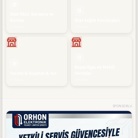
Özel Okul, Dersane ve
Kurslar
Özel Sağlık Kuruluşları
11 firma
11 firma
Beyaz Eşya ve Yetkili
Turizm & Seyahat & Tur
Servisler
11 firma
10 firma
SPONSORLU