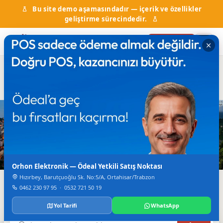
Bu site demo aşamasındadır — içerik ve özellikler
geliştirme sürecindedir.
Firma Ekle
Hal Fiyatları
Kurumlar & Hizmetler
Nöbetçi Eczane
Otobüs Saatleri
TV Canlı Yayın
Karadeniz'in Dijital Rehberi
Trabzon'da Her Şey
Tek Bir Yerde
Orhon Elektronik — Ödeal Yetkili Satış Noktası
Hızırbey, Barutçuoğlu Sk. No:5/A, Ortahisar/Trabzon
Firmalar, haberler, etkinlikler, nöbetçi eczane ve daha
0462 230 97 95
·
0532 721 50 19
fazlası.
Yol Tarifi
WhatsApp