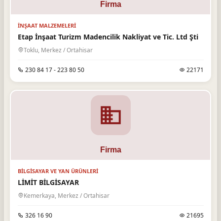
İNŞAAT MALZEMELERI
Etap İnşaat Turizm Madencilik Nakliyat ve Tic. Ltd Şti
Toklu, Merkez / Ortahisar
230 84 17 - 223 80 50
22171
BILGISAYAR VE YAN ÜRÜNLERI
LİMİT BİLGİSAYAR
Kemerkaya, Merkez / Ortahisar
326 16 90
21695