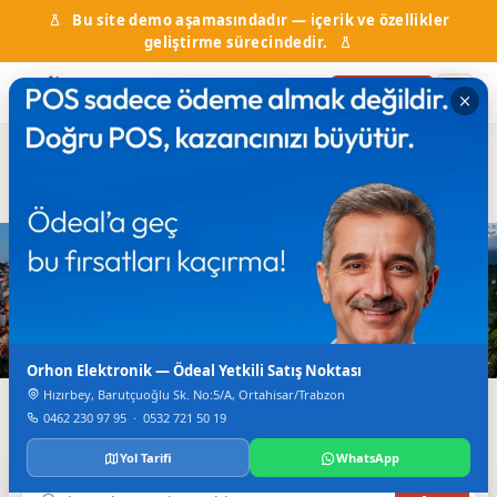
Bu site demo aşamasındadır — içerik ve özellikler
geliştirme sürecindedir.
Firma Ekle
Hal Fiyatları
Kurumlar & Hizmetler
Nöbetçi Eczane
Otobüs Saatleri
TV Canlı Yayın
Karadeniz'in Dijital Rehberi
Trabzon'da Her Şey
Tek Bir Yerde
Orhon Elektronik — Ödeal Yetkili Satış Noktası
Hızırbey, Barutçuoğlu Sk. No:5/A, Ortahisar/Trabzon
Firmalar, haberler, etkinlikler, nöbetçi eczane ve daha
0462 230 97 95
·
0532 721 50 19
fazlası.
Yol Tarifi
WhatsApp