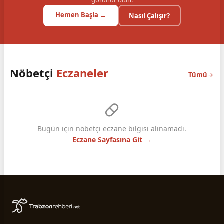
görünür olun.
Hemen Başla →
Nasıl Çalışır?
Nöbetçi
Eczaneler
Tümü
Bugün için nöbetçi eczane bilgisi alınamadı.
Eczane Sayfasına Git →