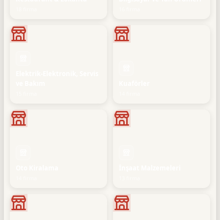
18 firma
16 firma
Elektrik-Elektronik, Servis
ve Bakım
Kuaförler
15 firma
14 firma
Oto Kiralama
İnşaat Malzemeleri
14 firma
13 firma