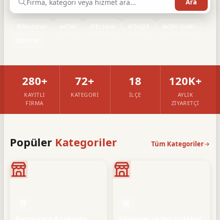
Restoran
Otel
Eczane
Sağlık
Oto Galeri
Emlak
280+
72+
18
120K+
KAYITLI
KATEGORI
İLÇE
AYLIK
FIRMA
ZIYARETÇI
Popüler
Kategoriler
Tüm Kategoriler
Restaurant & Lokanta
Bilgisayar ve Yan Ürünleri