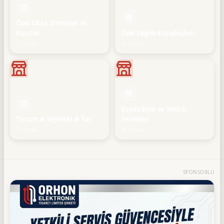
Özel Okul, Dersane ve
Kurslar
Özel Sağlık Kuruluşları
11 firma
11 firma
Beyaz Eşya ve Yetkili
Turizm & Seyahat & Tur
Servisler
11 firma
10 firma
SPONSORLU