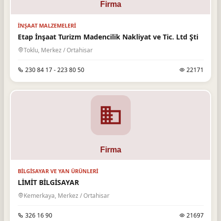
İNŞAAT MALZEMELERI
Etap İnşaat Turizm Madencilik Nakliyat ve Tic. Ltd Şti
Toklu, Merkez / Ortahisar
230 84 17 - 223 80 50
22171
BILGISAYAR VE YAN ÜRÜNLERI
LİMİT BİLGİSAYAR
Kemerkaya, Merkez / Ortahisar
326 16 90
21697