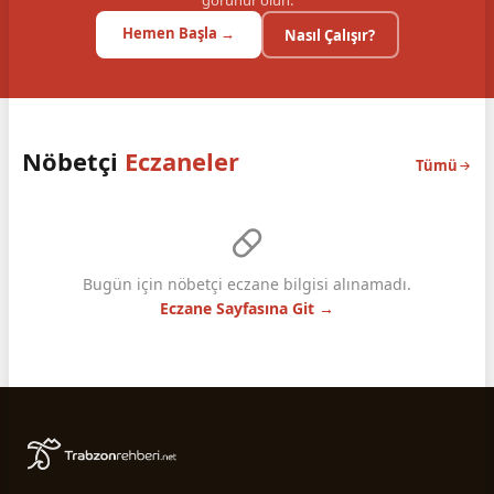
görünür olun.
Hemen Başla →
Nasıl Çalışır?
Nöbetçi
Eczaneler
Tümü
Bugün için nöbetçi eczane bilgisi alınamadı.
Eczane Sayfasına Git →