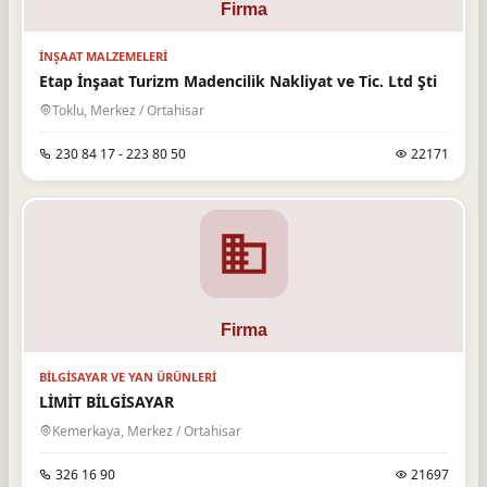
İNŞAAT MALZEMELERI
Etap İnşaat Turizm Madencilik Nakliyat ve Tic. Ltd Şti
Toklu, Merkez / Ortahisar
230 84 17 - 223 80 50
22171
BILGISAYAR VE YAN ÜRÜNLERI
LİMİT BİLGİSAYAR
Kemerkaya, Merkez / Ortahisar
326 16 90
21697