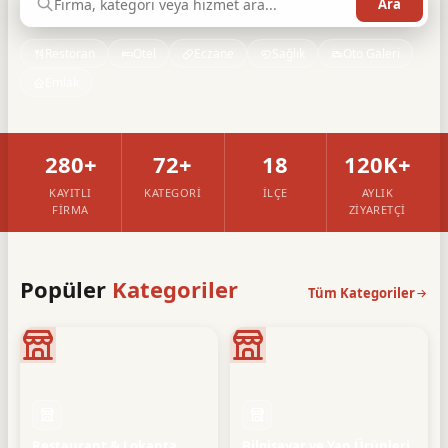
Restoran
Otel
Eczane
Sağlık
Oto Galeri
Emlak
280+
72+
18
120K+
KAYITLI
KATEGORI
İLÇE
AYLIK
FIRMA
ZIYARETÇI
Popüler
Kategoriler
Tüm Kategoriler
Restaurant & Lokanta
Bilgisayar ve Yan Ürünleri