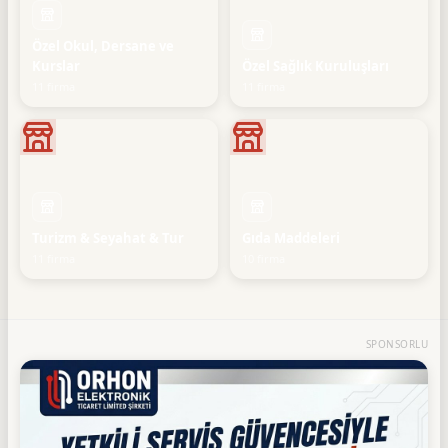
Özel Okul, Dersane ve
Kurslar
Özel Sağlık Kuruluşları
11 firma
11 firma
Turizm & Seyahat & Tur
Gıda Maddeleri
11 firma
10 firma
SPONSORLU