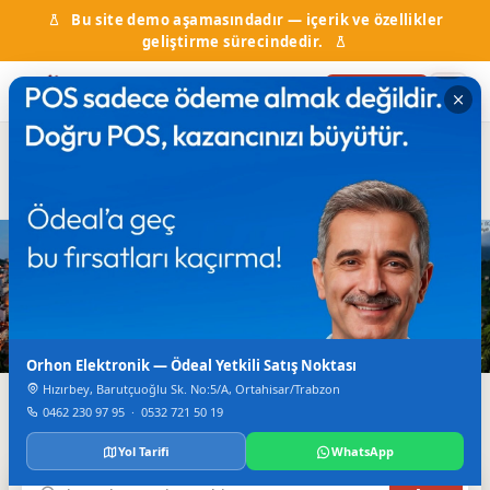
Bu site demo aşamasındadır — içerik ve özellikler
geliştirme sürecindedir.
Firma Ekle
Hal Fiyatları
Kurumlar & Hizmetler
Nöbetçi Eczane
Otobüs Saatleri
TV Canlı Yayın
Karadeniz'in Dijital Rehberi
Trabzon'da Her Şey
Tek Bir Yerde
Orhon Elektronik — Ödeal Yetkili Satış Noktası
Hızırbey, Barutçuoğlu Sk. No:5/A, Ortahisar/Trabzon
Firmalar, haberler, etkinlikler, nöbetçi eczane ve daha
0462 230 97 95
·
0532 721 50 19
fazlası.
Yol Tarifi
WhatsApp