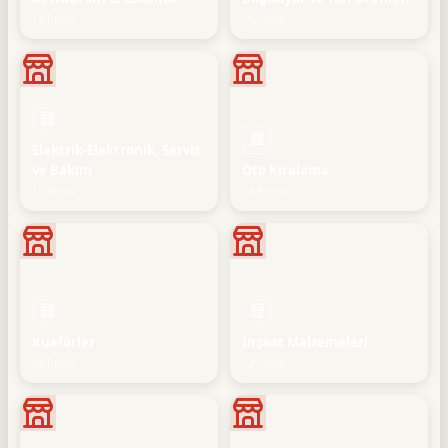
18 firma
16 firma
Elektrik-Elektronik, Servis
ve Bakım
Oto Kiralama
15 firma
14 firma
Kuaförler
İnşaat Malzemeleri
14 firma
13 firma