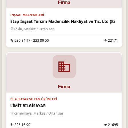
İNŞAAT MALZEMELERI
Etap İnşaat Turizm Madencilik Nakliyat ve Tic. Ltd Şti
Toklu, Merkez / Ortahisar
230 84 17 - 223 80 50
22171
BILGISAYAR VE YAN ÜRÜNLERI
LİMİT BİLGİSAYAR
Kemerkaya, Merkez / Ortahisar
326 16 90
21695