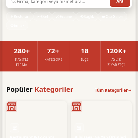
Restoran
Otel
Eczane
Sağlık
Oto Galeri
Emlak
280+
72+
18
120K+
KAYITLI
KATEGORI
İLÇE
AYLIK
FIRMA
ZIYARETÇI
Popüler
Kategoriler
Tüm Kategoriler
Restaurant & Lokanta
Bilgisayar ve Yan Ürünleri