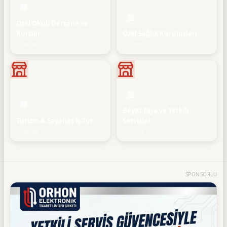
Özel Okul, Dersane ve
Kurslar
Özel Sağlık Kuruluşları
11 firma
11 firma
Beyaz Eşya ve Yetkili
Turizm & Seyahat & Tur
Servisler
11 firma
10 firma
SPONSORLU