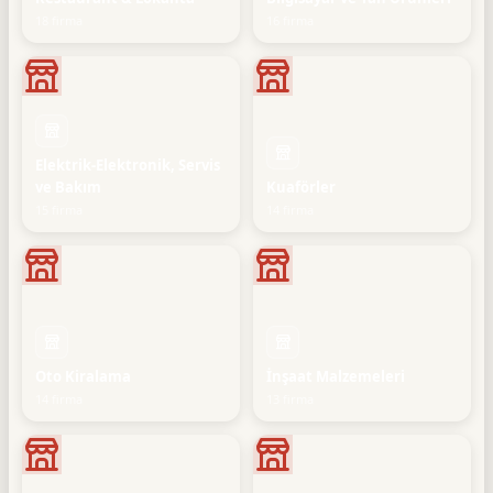
18 firma
16 firma
Elektrik-Elektronik, Servis
ve Bakım
Kuaförler
15 firma
14 firma
Oto Kiralama
İnşaat Malzemeleri
14 firma
13 firma