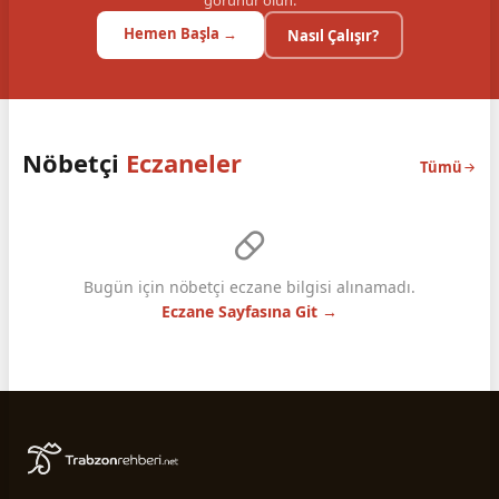
görünür olun.
Hemen Başla →
Nasıl Çalışır?
Nöbetçi
Eczaneler
Tümü
Bugün için nöbetçi eczane bilgisi alınamadı.
Eczane Sayfasına Git →