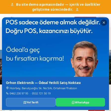
Bu site demo aşamasındadır — içerik ve özellikler
geliştirme sürecindedir.
Firma Ekle
Hal Fiyatları
Kurumlar & Hizmetler
Nöbetçi Eczane
Otobüs Saatleri
TV Canlı Yayın
Karadeniz'in Dijital Rehberi
Trabzon'da Her Şey
Tek Bir Yerde
Orhon Elektronik — Ödeal Yetkili Satış Noktası
Hızırbey, Barutçuoğlu Sk. No:5/A, Ortahisar/Trabzon
Firmalar, haberler, etkinlikler, nöbetçi eczane ve daha
0462 230 97 95
·
0532 721 50 19
fazlası.
Yol Tarifi
WhatsApp