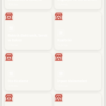
18 firma
16 firma
Elektrik-Elektronik, Servis
ve Bakım
Kuaförler
15 firma
14 firma
Oto Kiralama
İnşaat Malzemeleri
14 firma
13 firma