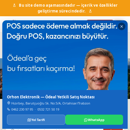
Bu site demo aşamasındadır — içerik ve özellikler
geliştirme sürecindedir.
Firma Ekle
Hal Fiyatları
Kurumlar & Hizmetler
Nöbetçi Eczane
Otobüs Saatleri
TV Canlı Yayın
Karadeniz'in Dijital Rehberi
Trabzon'da Her Şey
Tek Bir Yerde
Orhon Elektronik — Ödeal Yetkili Satış Noktası
Hızırbey, Barutçuoğlu Sk. No:5/A, Ortahisar/Trabzon
Firmalar, haberler, etkinlikler, nöbetçi eczane ve daha
0462 230 97 95
·
0532 721 50 19
fazlası.
Yol Tarifi
WhatsApp