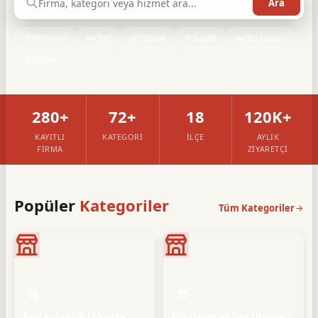
Restoran
Otel
Eczane
Sağlık
Oto Galeri
Emlak
280+
72+
18
120K+
KAYITLI
KATEGORI
İLÇE
AYLIK
FIRMA
ZIYARETÇI
Popüler
Kategoriler
Tüm Kategoriler
Restaurant & Lokanta
Bilgisayar ve Yan Ürünleri