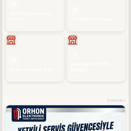
Özel Okul, Dersane ve
Kurslar
Özel Sağlık Kuruluşları
11 firma
11 firma
Beyaz Eşya ve Yetkili
Turizm & Seyahat & Tur
Servisler
11 firma
10 firma
SPONSORLU