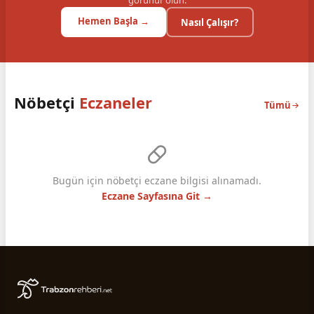
görünür olun.
Hemen Başla →
Nasıl Çalışır?
Nöbetçi
Eczaneler
Tümü
Bugün için nöbetçi eczane bilgisi alınamadı.
Eczane Sayfasına Git →