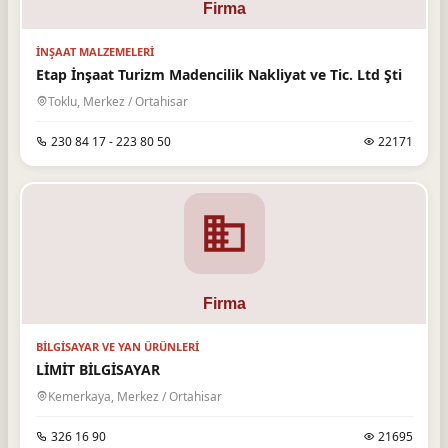
İNŞAAT MALZEMELERI
Etap İnşaat Turizm Madencilik Nakliyat ve Tic. Ltd Şti
Toklu, Merkez / Ortahisar
230 84 17 - 223 80 50
22171
BILGISAYAR VE YAN ÜRÜNLERI
LİMİT BİLGİSAYAR
Kemerkaya, Merkez / Ortahisar
326 16 90
21695