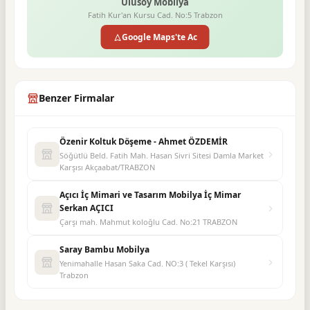
Ulusoy Mobilya
Fatih Kur'an Kursu Cad. No:5 Trabzon
Google Maps'te Ac
Benzer Firmalar
Özenir Koltuk Döşeme - Ahmet ÖZDEMİR
Söğütlü Beld. Fatih Mah. Hasan Sivri Sitesi Damla Market
Karşısı Akçaabat/TRABZON
Açıcı İç Mimari ve Tasarım Mobilya İç Mimar
Serkan AÇICI
Çarşı mah. Mahmut koloğlu Cad. No:21 TRABZON
Saray Bambu Mobilya
Yenimahalle Hasan Saka Cad. NO:3 ( Tekel Karşısı)
Trabzon