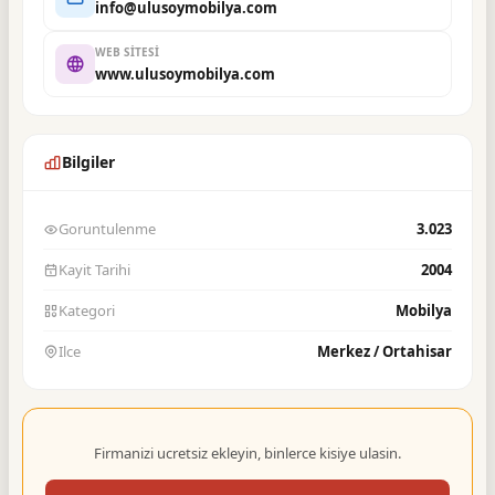
info@ulusoymobilya.com
WEB SITESI
www.ulusoymobilya.com
Bilgiler
Goruntulenme
3.023
Kayit Tarihi
2004
Kategori
Mobilya
Ilce
Merkez / Ortahisar
Firmanizi ucretsiz ekleyin, binlerce kisiye ulasin.