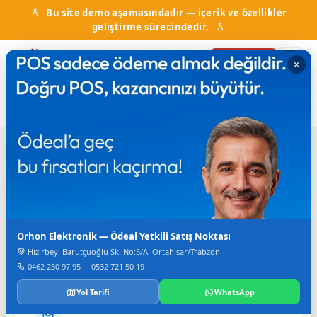
Bu site demo aşamasındadır — içerik ve özellikler
geliştirme sürecindedir.
Firma Ekle
Ana Sayfa
Firma Rehberi
Mobilya
Ulusoy Mobilya
Iletisim
TELEFON
Orhon Elektronik — Ödeal Yetkili Satış Noktası
229 74 59 - 223 20 45
Hızırbey, Barutçuoğlu Sk. No:5/A, Ortahisar/Trabzon
FAKS
0462 230 97 95
·
0532 721 50 19
223 20 45
Yol Tarifi
WhatsApp
E-POSTA