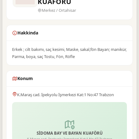
KUAFÖRÜ
Merkez / Ortahisar
Hakkinda
Erkek ; cilt bakımı, saç kesimi, Maske, sakal,fön Bayan; manikür,
Parma, boya, saç Tostu, Fön, Röfle
Konum
K.Maraş cad. İpekyolu İşmerkezi Kat:1 No:47 Trabzon
SİDOMA BAY VE BAYAN KUAFÖRÜ
K.Maraş cad. İpekyolu İşmerkezi Kat:1 No:47 Trabzon