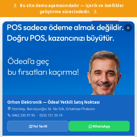
Bu site demo aşamasındadır — içerik ve özellikler
geliştirme sürecindedir.
Firma Ekle
Ana
Firma
SİDOMA BAY VE BAYAN
Kuaförler
Sayfa
Rehberi
KUAFÖRÜ
Iletisim
Orhon Elektronik — Ödeal Yetkili Satış Noktası
TELEFON
3268183
Hızırbey, Barutçuoğlu Sk. No:5/A, Ortahisar/Trabzon
0462 230 97 95
·
0532 721 50 19
Yol Tarifi
WhatsApp
Bilgiler