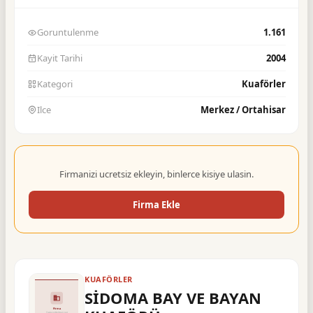
Goruntulenme
1.161
Kayit Tarihi
2004
Kategori
Kuaförler
Ilce
Merkez / Ortahisar
Firmanizi ucretsiz ekleyin, binlerce kisiye ulasin.
Firma Ekle
KUAFÖRLER
SİDOMA BAY VE BAYAN