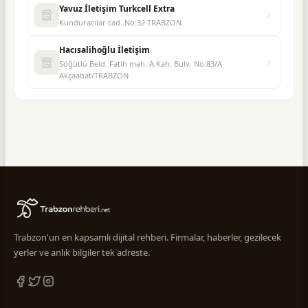
Yavuz İletişim Turkcell Extra
Kunduracılar cad. No:32 TRABZON
Hacısalihoğlu İletişim
Söğütlü Beld. Fatih mah. A.Kah. Bulv. No:83/A
Akçaabat/TRABZON
Trabzon'un en kapsamlı dijital rehberi. Firmalar, haberler, gezilecek
yerler ve anlık bilgiler tek adreste.