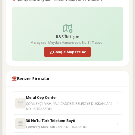
R&S İletişim
Maraş cad. Meydan Hamam sok. No:11 Trabzon
Google Maps'te Ac
Benzer Firmalar
Meral Cep Center
ÇÖMLEKÇİ MAH. YALI CADDESİ BELEDİYE DÜKKANLARI
NO 15 TRABZON
30 No'lu Türk Telekom Bayii
Çömlekçi Mah. Yalı Cad. 31/C TRABZON