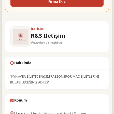
Firma Ekle
İLETIŞIM
R&S İletişim
Merkez / Ortahisar
Hakkinda
"KVK,AVEA,BİLETİX BAYİSİ,TRABZONSPOR MAC BİLETLERİNİ
BULABİLECEĞİNİZ ADRES"
Konum
Maraş cad. Meydan Hamam sok. No:11 Trabzon