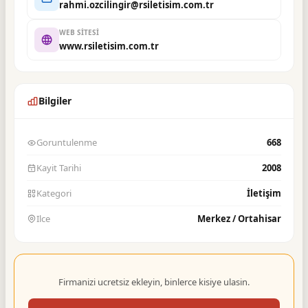
rahmi.ozcilingir@rsiletisim.com.tr
WEB SITESI
www.rsiletisim.com.tr
Bilgiler
Goruntulenme
668
Kayit Tarihi
2008
Kategori
İletişim
Ilce
Merkez / Ortahisar
Firmanizi ucretsiz ekleyin, binlerce kisiye ulasin.