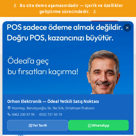
Bu site demo aşamasındadır — içerik ve özellikler
geliştirme sürecindedir.
Firma Ekle
Ana Sayfa
Firma Rehberi
İletişim
R&S İletişim
Iletisim
TELEFON
Orhon Elektronik — Ödeal Yetkili Satış Noktası
0 462 323 11 66
Hızırbey, Barutçuoğlu Sk. No:5/A, Ortahisar/Trabzon
FAKS
0462 230 97 95
·
0532 721 50 19
0 462 323 11 76
Yol Tarifi
WhatsApp
E-POSTA