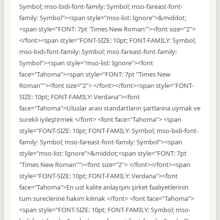
Symbol; mso-bidi-font-family: Symbol; mso-fareast-font-
family: Symbol"><span style="mso-list: Ignore">&middot;
<span style="FONT: 7pt 'Times New Roman'"><font size="2">
</font><span style="FONT-SIZE: 10pt; FONT-FAMILY: Symbol;
mso-bidi-font-family: Symbol; mso-fareast-font-family:
Symbol"><span style="mso-list: Ignore"><font
face="Tahoma"><span style="FONT: 7pt "Times New
Roman""><font size="2"> </font></font><span style="FONT-
SIZE: 10pt; FONT-FAMILY: Verdana"><font
face="Tahoma">Uluslar arası standartların şartlarına uymak ve
surekli iyileştirmek </font> <font face="Tahoma"> <span
style="FONT-SIZE: 10pt; FONT-FAMILY: Symbol; mso-bidi-font-
family: Symbol; mso-fareast-font-family: Symbol"><span
style="mso-list: Ignore">&middot;<span style="FONT: 7pt
"Times New Roman""><font size="2"> </font></font><span
style="FONT-SIZE: 10pt; FONT-FAMILY: Verdana"><font
face="Tahoma">En ust kalite anlayışını şirket faaliyetlerinin
tum sureclerine hakim kılmak </font> <font face="Tahoma">
<span style="FONT-SIZE: 10pt; FONT-FAMILY: Symbol; mso-