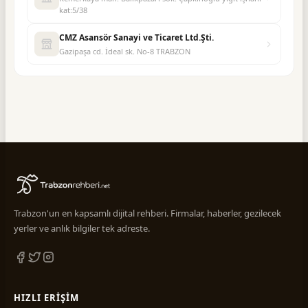
kat:5/38
CMZ Asansör Sanayi ve Ticaret Ltd.Şti.
Gazipaşa cd. İdeal sk. No-8 TRABZON
Trabzon'un en kapsamlı dijital rehberi. Firmalar, haberler, gezilecek
yerler ve anlık bilgiler tek adreste.
HIZLI ERIŞIM