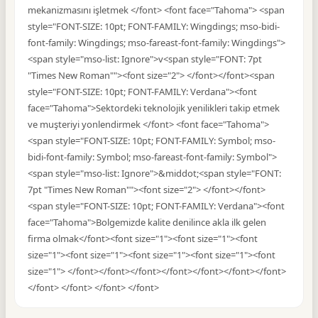
mekanizmasını işletmek </font> <font face="Tahoma"> <span
style="FONT-SIZE: 10pt; FONT-FAMILY: Wingdings; mso-bidi-
font-family: Wingdings; mso-fareast-font-family: Wingdings">
<span style="mso-list: Ignore">v<span style="FONT: 7pt
"Times New Roman""><font size="2"> </font></font><span
style="FONT-SIZE: 10pt; FONT-FAMILY: Verdana"><font
face="Tahoma">Sektordeki teknolojik yenilikleri takip etmek
ve muşteriyi yonlendirmek </font> <font face="Tahoma">
<span style="FONT-SIZE: 10pt; FONT-FAMILY: Symbol; mso-
bidi-font-family: Symbol; mso-fareast-font-family: Symbol">
<span style="mso-list: Ignore">&middot;<span style="FONT:
7pt "Times New Roman""><font size="2"> </font></font>
<span style="FONT-SIZE: 10pt; FONT-FAMILY: Verdana"><font
face="Tahoma">Bolgemizde kalite denilince akla ilk gelen
firma olmak</font><font size="1"><font size="1"><font
size="1"><font size="1"><font size="1"><font size="1"><font
size="1"> </font></font></font></font></font></font></font>
</font> </font> </font> </font>