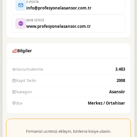
E-POSTA
info@profesyonelasansor.com.tr
WEB SITESI
www.profesyonelasansor.com.tr
Bilgiler
Goruntulenme
3.483
Kayit Tarihi
2008
Kategori
Asansör
Ilce
Merkez / Ortahisar
Firmanizi ucretsiz ekleyin, binlerce kisiye ulasin.