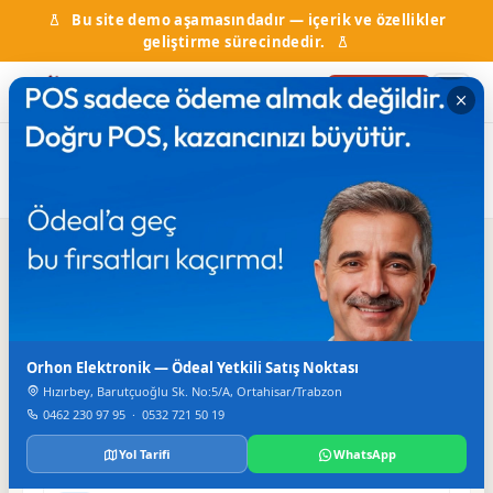
Bu site demo aşamasındadır — içerik ve özellikler
geliştirme sürecindedir.
Firma Ekle
Ana
Firma
PROFESYONEL ASANSÖRSchindler
Asansör
Sayfa
Rehberi
asansörleri Karadeniz Yetkili Servisi
Iletisim
Orhon Elektronik — Ödeal Yetkili Satış Noktası
TELEFON
0 462 223 84 22-23
Hızırbey, Barutçuoğlu Sk. No:5/A, Ortahisar/Trabzon
0462 230 97 95
·
0532 721 50 19
FAKS
0462 223 84 38
Yol Tarifi
WhatsApp