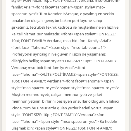
style="FONT-SIZE: 10pt; FONT-FAMILY: Verdana; mso-bidi-font-
family: Arial"><font face="Tahoma"><span style="mso-
spacerun: yes"> Tum Karadeniz&rsquo; e yayılmış en seckin
binalardan oluşan, geniş bir bakım portfoyune sahip
şirketimiz, tecrubeli teknik kadrosu ile muşterilerine en hızlı ve
kaliteli hizmeti sunmaktadır. </font><span style="FONT-SIZE:
10pt; FONT-FAMILY: Verdana; mso-bidi-font-family: Arial">
<font face="Tahoma"><span style="mso-tab-count: 1">
Profesyonel ayrıcalığını ve guvenini sizin de yaşamanız
dileğiyle&hellip; <span style="FONT-SIZE: 10pt; FONT-FAMILY:
Verdana; mso-bidi-font-family: Arial"><font
face="Tahoma">KALİTE POLİTİKAMIZ <span style="FONT-SIZE:
10pt; FONT-FAMILY: Verdana"><font face="Tahoma"><span
style="mso-spacerun: yes"> <span style="mso-spacerun: yes">
Muşteri memnuniyeti, calışan memnuniyeti ve şirket
memnuniyetinin, birbirini besleyen unsurlar olduğunun bilinci
icinde, tum bu unsurlarda gulen yuzler hedefliyoruz. <span
style="FONT-SIZE: 10pt; FONT-FAMILY: Verdana"><font
face="Tahoma"><span style="mso-spacerun: yes"> Bu hedefe
ulaşmak icin; <span style="FONT-SIZE: 10pt; FONT-FAMILY: