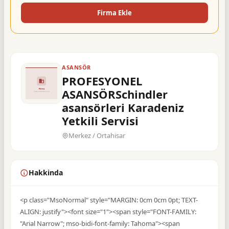
Firma Ekle
ASANSÖR
PROFESYONEL
ASANSÖRSchindler
asansörleri Karadeniz
Yetkili Servisi
Merkez / Ortahisar
Hakkinda
<p class="MsoNormal" style="MARGIN: 0cm 0cm 0pt; TEXT-
ALIGN: justify"><font size="1"><span style="FONT-FAMILY:
"Arial Narrow"; mso-bidi-font-family: Tahoma"><span