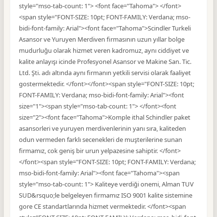
style="mso-tab-count: 1"> <font face="Tahoma"> </font>
<span style="FONT-SIZE: 10pt; FONT-FAMILY: Verdana; mso-
bidi-font-family: Arial"><font face="Tahoma">Scindler Turkeli
Asansor ve Yuruyen Merdiven firmasının uzun yıllar bolge
mudurluğu olarak hizmet veren kadromuz, aynı ciddiyet ve
kalite anlayışı icinde Profesyonel Asansor ve Makine San. Tic.
Ltd. Şti. adı altında aynı firmanın yetkili servisi olarak faaliyet
gostermektedir. </font></font><span style="FONT-SIZE: 10pt;
FONT-FAMILY: Verdana; mso-bidi-font-family: Arial"><font
size="1"><span style="mso-tab-count: 1"> </font><font
size="2"><font face="Tahoma">Komple ithal Schindler paket
asansorleri ve yuruyen merdivenlerinin yanı sıra, kaliteden
odun vermeden farklı secenekleri de muşterilerine sunan
firmamız, cok geniş bir urun yelpazesine sahiptir. </font>
</font><span style="FONT-SIZE: 10pt; FONT-FAMILY: Verdana;
mso-bidi-font-family: Arial"><font face="Tahoma"><span
style="mso-tab-count: 1"> Kaliteye verdiği onemi, Alman TUV
SUD&rsquo;le belgeleyen firmamız ISO 9001 kalite sistemine
gore CE standartlarında hizmet vermektedir. </font><span