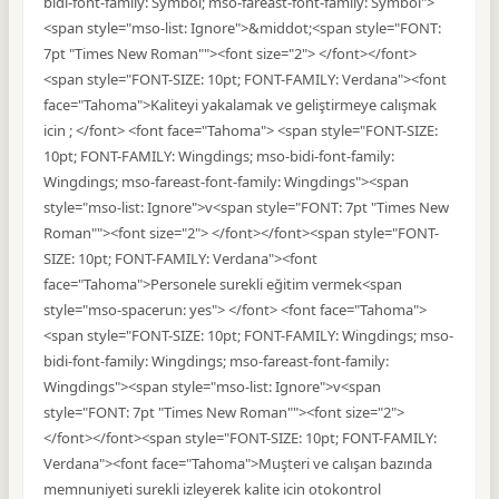
bidi-font-family: Symbol; mso-fareast-font-family: Symbol">
<span style="mso-list: Ignore">&middot;<span style="FONT:
7pt "Times New Roman""><font size="2"> </font></font>
<span style="FONT-SIZE: 10pt; FONT-FAMILY: Verdana"><font
face="Tahoma">Kaliteyi yakalamak ve geliştirmeye calışmak
icin ; </font> <font face="Tahoma"> <span style="FONT-SIZE:
10pt; FONT-FAMILY: Wingdings; mso-bidi-font-family:
Wingdings; mso-fareast-font-family: Wingdings"><span
style="mso-list: Ignore">v<span style="FONT: 7pt "Times New
Roman""><font size="2"> </font></font><span style="FONT-
SIZE: 10pt; FONT-FAMILY: Verdana"><font
face="Tahoma">Personele surekli eğitim vermek<span
style="mso-spacerun: yes"> </font> <font face="Tahoma">
<span style="FONT-SIZE: 10pt; FONT-FAMILY: Wingdings; mso-
bidi-font-family: Wingdings; mso-fareast-font-family:
Wingdings"><span style="mso-list: Ignore">v<span
style="FONT: 7pt "Times New Roman""><font size="2">
</font></font><span style="FONT-SIZE: 10pt; FONT-FAMILY:
Verdana"><font face="Tahoma">Muşteri ve calışan bazında
memnuniyeti surekli izleyerek kalite icin otokontrol