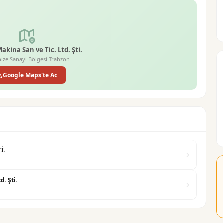
kina San ve Tic. Ltd. Şti.
ize Sanayi Bölgesi Trabzon
Google Maps'te Ac
İ.
. Şti.