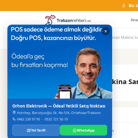
Bu s
Ana
Ana Sayfa
Firma Rehberi
Sanayi
Oyman Makina San 
SANAYI
Oyman Makina San v
Merkez / Ortahisar
Orhon Elektronik — Ödeal Yetkili Satış Noktası
Hızırbey, Barutçuoğlu Sk. No:5/A, Ortahisar/Trabzon
Konum
0462 230 97 95
·
0532 721 50 19
Yol Tarifi
Organize Sanayi Bölgesi Trabzon
WhatsApp