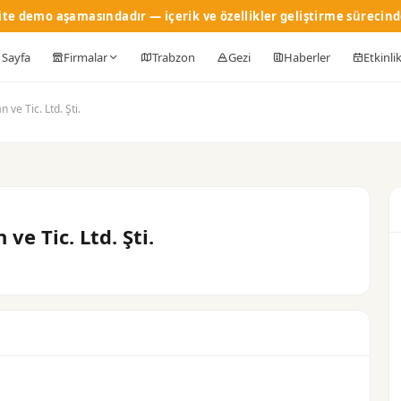
ite demo aşamasındadır — içerik ve özellikler geliştirme sürecind
 Sayfa
Firmalar
Trabzon
Gezi
Haberler
Etkinli
ve Tic. Ltd. Şti.
e Tic. Ltd. Şti.