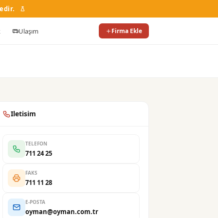
edir.
k
Ulaşım
Firma Ekle
Iletisim
TELEFON
711 24 25
FAKS
711 11 28
E-POSTA
oyman@oyman.com.tr