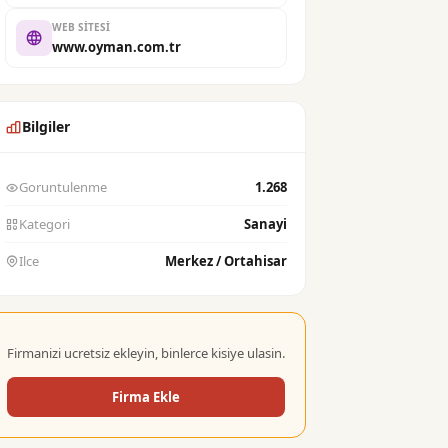
WEB SITESI
www.oyman.com.tr
Bilgiler
Goruntulenme
1.268
Kategori
Sanayi
Ilce
Merkez / Ortahisar
Firmanizi ucretsiz ekleyin, binlerce kisiye ulasin.
Firma Ekle