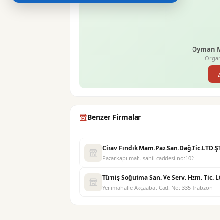
Oyman Ma
Organ
Benzer Firmalar
Cirav Fındık Mam.Paz.San.Dağ.Tic.LTD.ŞT
Pazarkapı mah. sahil caddesi no:102
Tümiş Soğutma San. Ve Serv. Hzm. Tic. Ltd
Yenimahalle Akçaabat Cad. No: 335 Trabzon