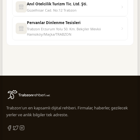
Anıl Otelcilik Turizm Tic. Ltd. Şti.
Güzelhisar Cad. No:12 Trabzon
Pervanlar Dinlenme Tesisleri
Trabzon Erzurum Yolu 50. Km. Bekçiler Mevkii
Hamsiköy/Maçka/TRABZON
Trabzon'un en kapsamlı dijital rehberi. Firmalar, haberler, gezilecek
yerler ve anlık bilgiler tek adreste.