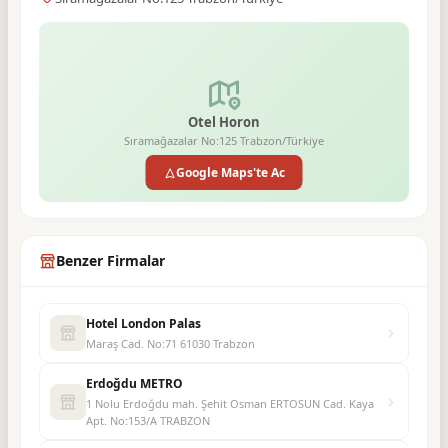
Otel Horon
Sıramağazalar No:125 Trabzon/Türkiye
Google Maps'te Ac
Benzer Firmalar
Hotel London Palas
Maraş Cad. No:71 61030 Trabzon
Erdoğdu METRO
1 Nolu Erdoğdu mah. Şehit Osman ERTOSUN Cad. Kaya
Apt. No:153/A TRABZON