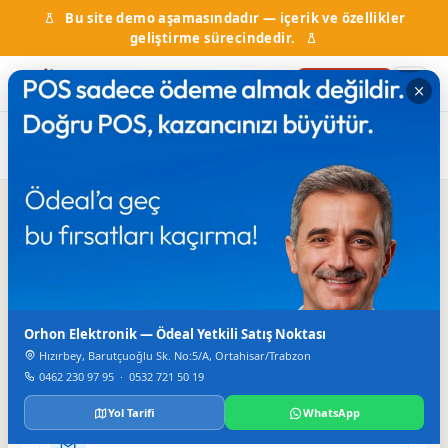
Bu site demo aşamasındadır — içerik ve özellikler
geliştirme sürecindedir.
Firma Ekle
Ana Sayfa
Firma Rehberi
Turizm & Seyahat & Tur
Otel Horon
Iletisim
TELEFON
Orhon Elektronik — Ödeal Yetkili Satış Noktası
326 64 55 (6 hat)
Hızırbey, Barutçuoğlu Sk. No:5/A, Ortahisar/Trabzon
FAKS
0462 230 97 95
·
0532 721 50 19
321 66 28
Yol Tarifi
WhatsApp
E-POSTA