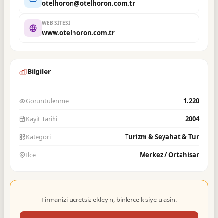
otelhoron@otelhoron.com.tr
WEB SITESI
www.otelhoron.com.tr
Bilgiler
Goruntulenme
1.220
Kayit Tarihi
2004
Kategori
Turizm & Seyahat & Tur
Ilce
Merkez / Ortahisar
Firmanizi ucretsiz ekleyin, binlerce kisiye ulasin.