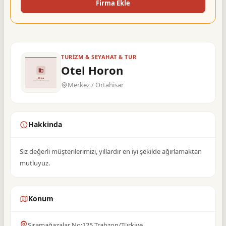
Firma Ekle
TURIZM & SEYAHAT & TUR
Otel Horon
Merkez / Ortahisar
Hakkinda
Siz değerli müşterilerimizi, yıllardır en iyi şekilde ağırlamaktan
mutluyuz.
Konum
Sıramağazalar No:125 Trabzon/Türkiye