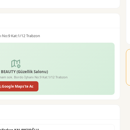
 No:9 Kat:1/12 Trabzon
BEAUTY (Güzellik Salonu)
am sok. Bordo İşhanı No:9 Kat:1/12 Trabzon
Google Maps'te Ac