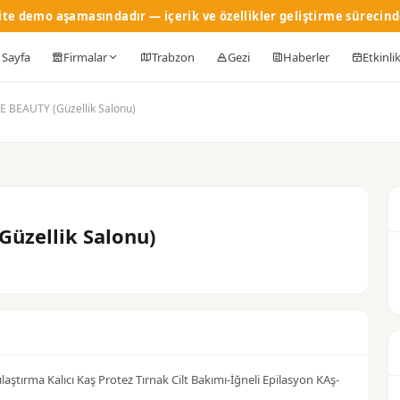
ite demo aşamasındadır — içerik ve özellikler geliştirme sürecind
 Sayfa
Firmalar
Trabzon
Gezi
Haberler
Etkinli
 BEAUTY (Güzellik Salonu)
üzellik Salonu)
laştırma Kalıcı Kaş Protez Tırnak Cilt Bakımı-İğneli Epilasyon KAş-