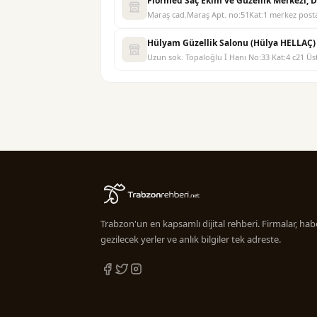
Flormed Saç Ekim ve Güzellik Merkezi,
Maraş cad.Maraş Apt. no:51Kat:1 merkez post
Hülyam Güzellik Salonu (Hülya HELLAÇ)
Uzun sok. Topaloğlu İ Hanı No:33 Kat:4 c21 Ü
Trabzon'un en kapsamlı dijital rehberi. Firmalar, habe
gezilecek yerler ve anlık bilgiler tek adreste.