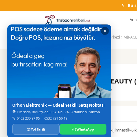
Bu s
Ana
Ana Sayfa
Firma Rehberi
Güzellik Merkezi
MİRACLE
GÜZELLIK MERKEZI
MİRACLE BEAUTY (G
Merkez / Ortahisar
Orhon Elektronik — Ödeal Yetkili Satış Noktası
Hızırbey, Barutçuoğlu Sk. No:5/A, Ortahisar/Trabzon
Hakkinda
0462 230 97 95
·
0532 721 50 19
Yol Tarifi
WhatsApp
Vakumla Bölgesel zayıflama PAsifik Jimnastik-Sıkı