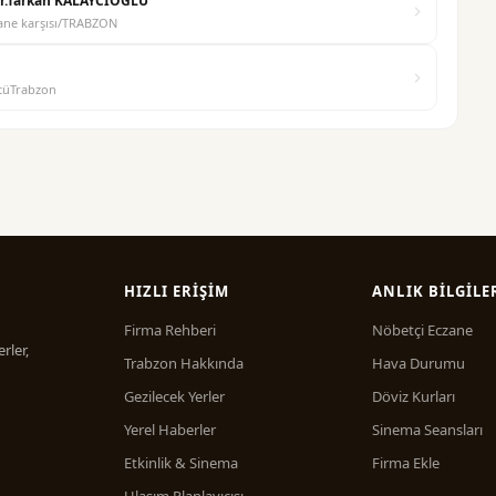
 Dr.Tarkan KALAYCIOĞLU
ane karşısı/TRABZON
stüTrabzon
HIZLI ERIŞIM
ANLIK BILGILE
Firma Rehberi
Nöbetçi Eczane
rler,
Trabzon Hakkında
Hava Durumu
Gezilecek Yerler
Döviz Kurları
Yerel Haberler
Sinema Seansları
Etkinlik & Sinema
Firma Ekle