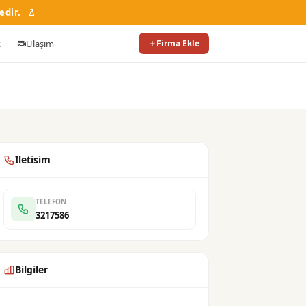
edir.
k
Ulaşım
Firma Ekle
Iletisim
TELEFON
3217586
Bilgiler