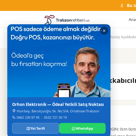
Bu s
Ana
Ana Sayfa
Firma Rehberi
Ayakkabı
Kuzey Ayakkabıc
AYAKKABI
Kuzey Ayakkabıcılı
Merkez / Ortahisar
Orhon Elektronik — Ödeal Yetkili Satış Noktası
Hızırbey, Barutçuoğlu Sk. No:5/A, Ortahisar/Trabzon
Hakkinda
0462 230 97 95
·
0532 721 50 19
Yol Tarifi
WhatsApp
<p class="MsoNormal" style="MARGIN: 0cm 0cm 