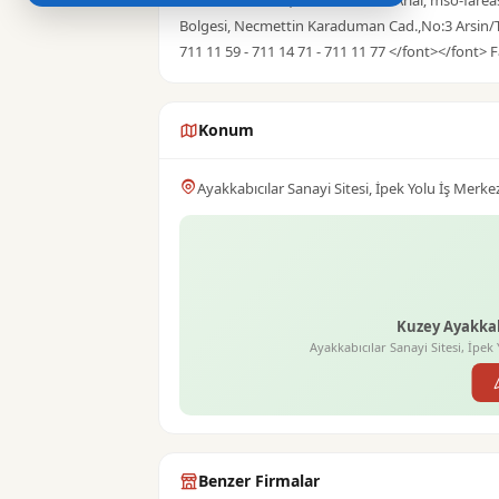
COLOR: #333333; FONT-FAMILY: Arial; mso-farea
Bolgesi, Necmettin Karaduman Cad.,No:3 Arsin/
711 11 59 - 711 14 71 - 711 11 77 </font></font>
Konum
Ayakkabıcılar Sanayi Sitesi, İpek Yolu İş Me
Kuzey Ayakkab
Ayakkabıcılar Sanayi Sitesi, İp
Benzer Firmalar