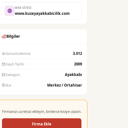
WEB SITESI
www.kuzeyayakkabicilik.com
Bilgiler
Goruntulenme
3.012
Kayit Tarihi
2009
Kategori
Ayakkabı
Ilce
Merkez / Ortahisar
Firmanizi ucretsiz ekleyin, binlerce kisiye ulasin.
Firma Ekle