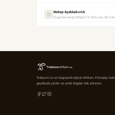
Mekap Ayakkabıcılık
Organize Sanayi Bölgesi 10. Nolu cad. No:3 
Trabzon'un en kapsamlı dijital rehberi. Firmalar, habe
gezilecek yerler ve anlık bilgiler tek adreste.