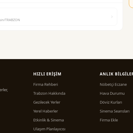
Arsin/TRABZON
HIZLI ERIŞIM
ANLIK BILGILE
Firma Rehberi
Nöbetçi Eczane
rler,
Trabzon Hakkında
Hava Durumu
Gezilecek Yerler
Döviz Kurları
Yerel Haberler
Sinema Seansları
Etkinlik & Sinema
Firma Ekle
Ulaşım Planlayıcısı