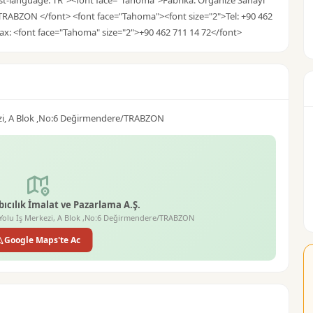
st-language: TR"><font face="Tahoma">Fabrika: Organize Sanayi
TRABZON </font> <font face="Tahoma"><font size="2">Tel: +90 462
 Fax: <font face="Tahoma" size="2">+90 462 711 14 72</font>
rkezi, A Blok ,No:6 Değirmendere/TRABZON
ıcılık İmalat ve Pazarlama A.Ş.
ek Yolu İş Merkezi, A Blok ,No:6 Değirmendere/TRABZON
Google Maps'te Ac