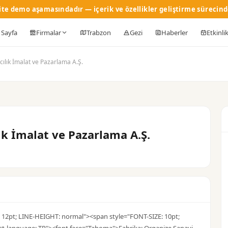
ite demo aşamasındadır — içerik ve özellikler geliştirme sürecind
 Sayfa
Firmalar
Trabzon
Gezi
Haberler
Etkinli
ılık İmalat ve Pazarlama A.Ş.
k İmalat ve Pazarlama A.Ş.
12pt; LINE-HEIGHT: normal"><span style="FONT-SIZE: 10pt;