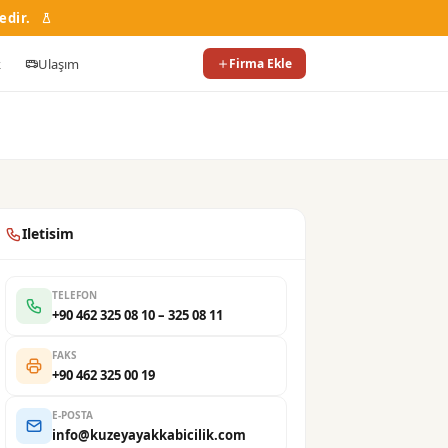
edir.
k
Ulaşım
Firma Ekle
Iletisim
TELEFON
+90 462 325 08 10 – 325 08 11
FAKS
+90 462 325 00 19
E-POSTA
info@kuzeyayakkabicilik.com