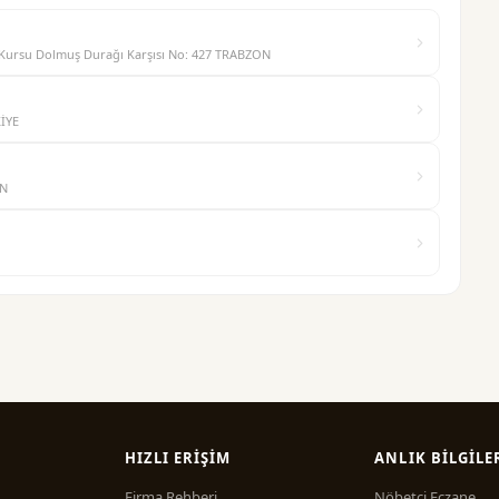
n Kursu Dolmuş Durağı Karşısı No: 427 TRABZON
KİYE
ON
HIZLI ERIŞIM
ANLIK BILGILE
Firma Rehberi
Nöbetçi Eczane