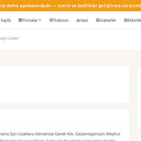
ite demo aşamasındadır — içerik ve özellikler geliştirme sürecind
 Sayfa
Firmalar
Trabzon
Gezi
Haberler
Etkinli
bap Center
meniz İçin Uzaklara Gitmenize Gerek Yok. Gaziantepimizin Meşhur