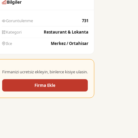
Bilgiler
Goruntulenme
731
Kategori
Restaurant & Lokanta
Ilce
Merkez / Ortahisar
Firmanizi ucretsiz ekleyin, binlerce kisiye ulasin.
Firma Ekle