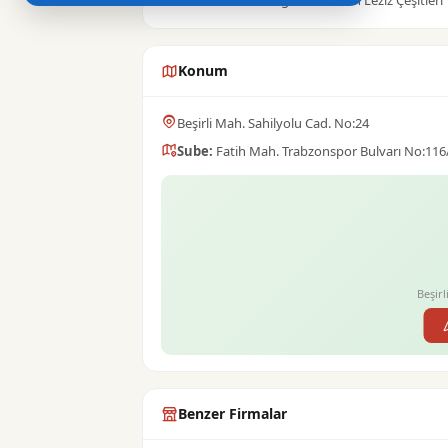
Ustalarının Hazırladığı Birbirinden Leziz Çeşitleri
Konum
Beşirli Mah. Sahilyolu Cad. No:24
Sube:
Fatih Mah. Trabzonspor Bulvarı No:116
Beşirl
Benzer Firmalar