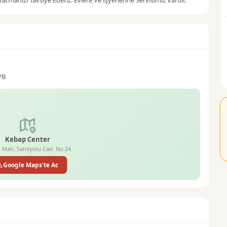
 Tatmanızı Tavsiye Ederiz. Evlere Ve İşyerlerine Servisimiz Vardır.
/B
Kebap Center
i Mah. Sahilyolu Cad. No:24
Google Maps'te Ac