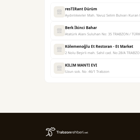
resTIRant Dürüm
Aydınlıkevler Mah. Yavuz Selim Bulvarı Kura
Berk İkinci Bahar
Atatürk Alanı Suluhan No: 35 TRABZON / TÜR
Kölemenoğlu Et Restoran - Et Market
2 Nolu Beşirli mah. Sahil cad. No:28/A TRABZ
KILIM MANTI EVI
Uzun sok. No :46/1 Trabzon