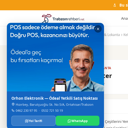
Bu s
Ana
Ana Sayfa
Firma Rehberi
Restaurant & Lokanta
Ke
RESTAURANT & LOKANTA
Kebap Center
Merkez / Ortahisar
Orhon Elektronik — Ödeal Yetkili Satış Noktası
Hızırbey, Barutçuoğlu Sk. No:5/A, Ortahisar/Trabzon
Hakkinda
0462 230 97 95
·
0532 721 50 19
Yol Tarifi
WhatsApp
Artık Kebap-Lahmacun Ve Baklava Çeşitlerini Ye