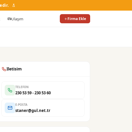
edir.
k
Ulaşım
Firma Ekle
Iletisim
TELEFON
230 53 59 - 230 53 60
E-POSTA
staner@gul.net.tr