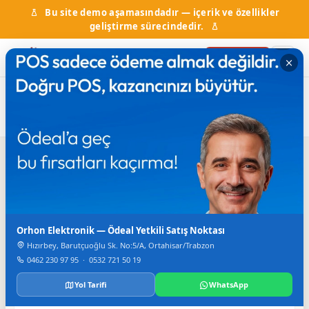
Bu site demo aşamasındadır — içerik ve özellikler
geliştirme sürecindedir.
Firma Ekle
Ana
Firma
GÜNAY KUAFÖR GÜNAY-İMRAN
Kuaförler
Sayfa
Rehberi
ŞAHİN
Iletisim
Orhon Elektronik — Ödeal Yetkili Satış Noktası
TELEFON
0462 326 9232
Hızırbey, Barutçuoğlu Sk. No:5/A, Ortahisar/Trabzon
0462 230 97 95
·
0532 721 50 19
Yol Tarifi
WhatsApp
Bilgiler