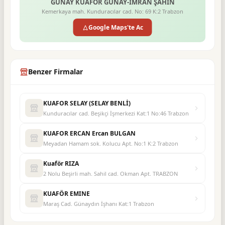
GÜNAY KUAFÖR GÜNAY-İMRAN ŞAHİN
Kemerkaya mah. Kunduracılar cad. No: 69 K:2 Trabzon
Google Maps'te Ac
Benzer Firmalar
KUAFOR SELAY (SELAY BENLİ)
Kunduracılar cad. Beşikçi İşmerkezi Kat:1 No:46 Trabzon
KUAFOR ERCAN Ercan BULGAN
Meyadan Hamam sok. Kolucu Apt. No:1 K:2 Trabzon
Kuaför RIZA
2 Nolu Beşirli mah. Sahil cad. Okman Apt. TRABZON
KUAFÖR EMINE
Maraş Cad. Günaydın İşhanı Kat:1 Trabzon