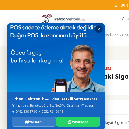
Bu s
Ana
Ana Sayfa
Firma Rehberi
Sigorta Acentelikleri
Gözd
SIGORTA ACENTELIKLERI
Gözde Tiryaki Sigor
Merkez / Ortahisar
Orhon Elektronik — Ödeal Yetkili Satış Noktası
Hızırbey, Barutçuoğlu Sk. No:5/A, Ortahisar/Trabzon
Hakkinda
0462 230 97 95
·
0532 721 50 19
Yol Tarifi
WhatsApp
Başak Sigorta Acentesi - Anadolu Hayat Sigorta 