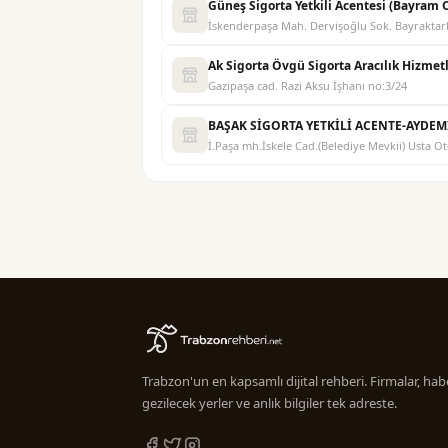
Güneş Sigorta Yetkili Acentesi (Bayram
İskenderpaşa Mah. Dervişoğlu Sok. Bayraktar
Ak Sigorta Övgü Sigorta Aracılık Hizmetl
Gazipaşa cad. Razi Aksu İşhanı no:3/24
BAŞAK SİGORTA YETKİLİ ACENTE-AYDEM
İ.Paşa mh.İskele Cad.(Belediye Mevkii) Usta O
Trabzon'un en kapsamlı dijital rehberi. Firmalar, habe
gezilecek yerler ve anlık bilgiler tek adreste.