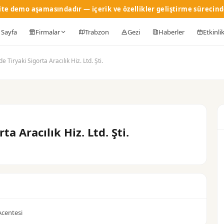
ite demo aşamasındadır — içerik ve özellikler geliştirme sürecind
 Sayfa
Firmalar
Trabzon
Gezi
Haberler
Etkinli
e Tiryaki Sigorta Aracılık Hiz. Ltd. Şti.
ta Aracılık Hiz. Ltd. Şti.
Acentesi