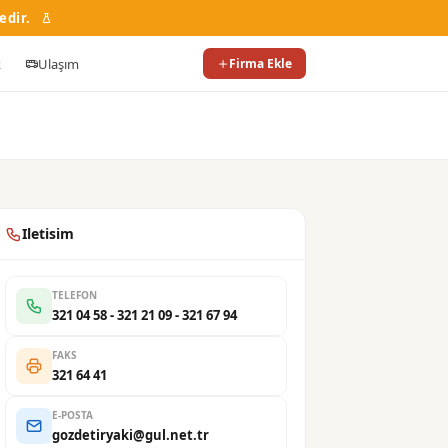
edir.
k
Ulaşım
Firma Ekle
Iletisim
TELEFON
321 04 58 - 321 21 09 - 321 67 94
FAKS
321 64 41
E-POSTA
gozdetiryaki@gul.net.tr