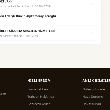
 ÖZTÜRK)
lar İşmerkezi Zemin kat: No:34 TRABZON
eri Ltd. Şti.Burçin AlpEsmeray Köroğlu
İRLER SİGORTA ARACILIK HİZMETLERİ
tel Karşısı Kat:1 No:1 TRABZON
HIZLI ERIŞIM
ANLIK BILGILE
Firma Rehberi
Nöbetçi Eczane
rler,
Trabzon Hakkında
Hava Durumu
Gezilecek Yerler
Döviz Kurları