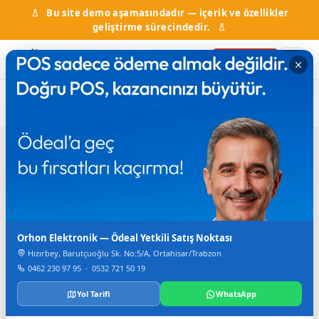
Bu site demo aşamasındadır — içerik ve özellikler
geliştirme sürecindedir.
Firma Ekle
Ana Sayfa
Firma Rehberi
Konfeksiyon
Funda Gelinlik
Iletisim
TELEFON
Orhon Elektronik — Ödeal Yetkili Satış Noktası
0 462 326 37 03
Hızırbey, Barutçuoğlu Sk. No:5/A, Ortahisar/Trabzon
0462 230 97 95
·
0532 721 50 19
Bilgiler
Yol Tarifi
WhatsApp