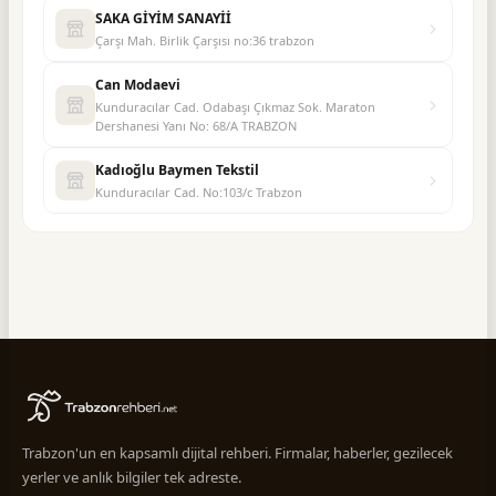
SAKA GİYİM SANAYİİ
Çarşı Mah. Birlik Çarşısı no:36 trabzon
Can Modaevi
Kunduracılar Cad. Odabaşı Çıkmaz Sok. Maraton
Dershanesi Yanı No: 68/A TRABZON
Kadıoğlu Baymen Tekstil
Kunduracılar Cad. No:103/c Trabzon
Trabzon'un en kapsamlı dijital rehberi. Firmalar, haberler, gezilecek
yerler ve anlık bilgiler tek adreste.