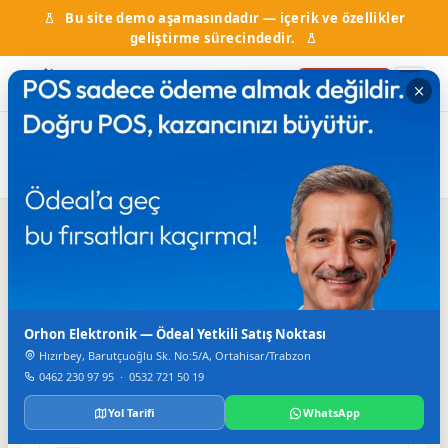
Bu site demo aşamasındadır — içerik ve özellikler
geliştirme sürecindedir.
Firma Ekle
Ana
Firma
Restaurant &
Eskala Restaurant &
Sayfa
Rehberi
Lokanta
Cafe
Iletisim
Orhon Elektronik — Ödeal Yetkili Satış Noktası
TELEFON
0 462 321 86 00
Hızırbey, Barutçuoğlu Sk. No:5/A, Ortahisar/Trabzon
0462 230 97 95
·
0532 721 50 19
E-POSTA
bahadirbahara@hotmail.com
Yol Tarifi
WhatsApp