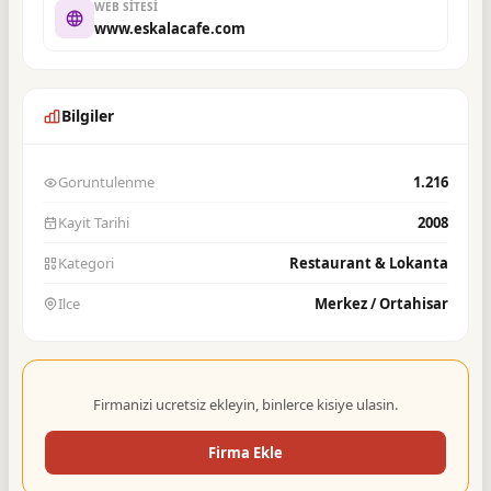
WEB SITESI
www.eskalacafe.com
Bilgiler
Goruntulenme
1.216
Kayit Tarihi
2008
Kategori
Restaurant & Lokanta
Ilce
Merkez / Ortahisar
Firmanizi ucretsiz ekleyin, binlerce kisiye ulasin.
Firma Ekle