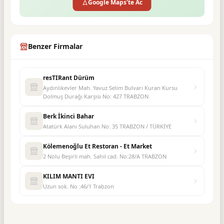
Google Maps'te Ac
Benzer Firmalar
resTIRant Dürüm
Aydınlıkevler Mah. Yavuz Selim Bulvarı Kuran Kursu
Dolmuş Durağı Karşısı No: 427 TRABZON
Berk İkinci Bahar
Atatürk Alanı Suluhan No: 35 TRABZON / TÜRKİYE
Kölemenoğlu Et Restoran - Et Market
2 Nolu Beşirli mah. Sahil cad. No:28/A TRABZON
KILIM MANTI EVI
Uzun sok. No :46/1 Trabzon