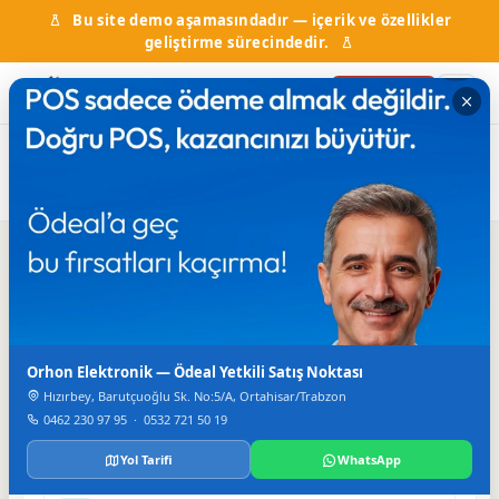
Bu site demo aşamasındadır — içerik ve özellikler
geliştirme sürecindedir.
Firma Ekle
Ana
Firma
Elektrik-Elektronik,
Çözüm Mühendislik Taahhüt
Sayfa
Rehberi
Servis ve Bakım
ve Ticaret Ltd. Şti.
Iletisim
Orhon Elektronik — Ödeal Yetkili Satış Noktası
TELEFON
326 42 46
Hızırbey, Barutçuoğlu Sk. No:5/A, Ortahisar/Trabzon
0462 230 97 95
·
0532 721 50 19
FAKS
326 29 38
Yol Tarifi
WhatsApp