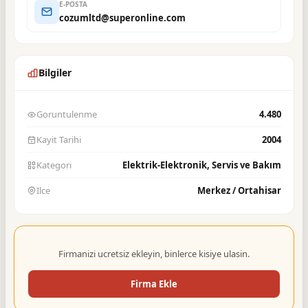
E-POSTA
cozumltd@superonline.com
Bilgiler
Goruntulenme
4.480
Kayit Tarihi
2004
Kategori
Elektrik-Elektronik, Servis ve Bakım
Ilce
Merkez / Ortahisar
Firmanizi ucretsiz ekleyin, binlerce kisiye ulasin.
Firma Ekle