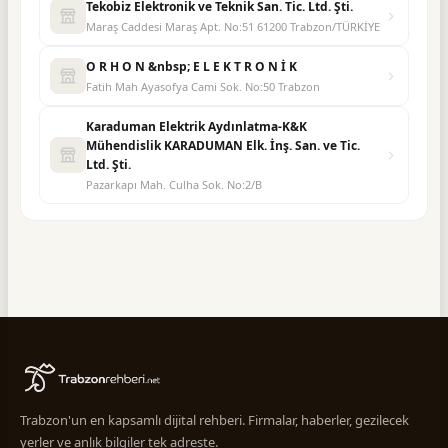
Tekobiz Elektronik ve Teknik San. Tic. Ltd. Şti.
Maraş Caddesi Maraş Apt. No:51 61200 Trabzon/TÜRKİYE
O R H O N &nbsp; E L E K T R O N İ K
Fatih Mah Ayasofya Cami Sok. No:50 Trabzon
Karaduman Elektrik Aydınlatma-K&K
Mühendislik KARADUMAN Elk. İnş. San. ve Tic.
Ltd. Şti.
Pazarkapı Mah. Culha Sok. No:2/B
Trabzon'un en kapsamlı dijital rehberi. Firmalar, haberler, gezilecek
yerler ve anlık bilgiler tek adreste.