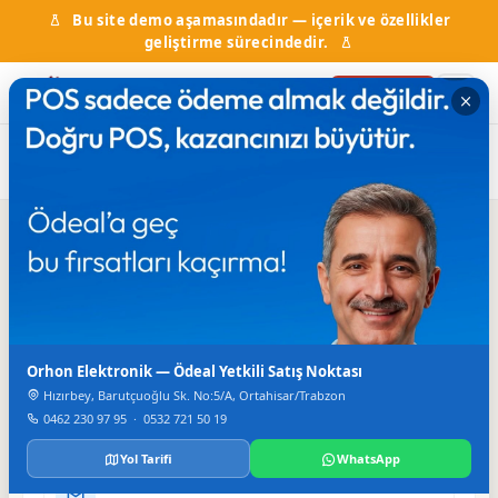
Bu site demo aşamasındadır — içerik ve özellikler
geliştirme sürecindedir.
Firma Ekle
Ana Sayfa
Firma Rehberi
Kuyumcu
By Miletli Gold Kuyumculuk
Iletisim
TELEFON
Orhon Elektronik — Ödeal Yetkili Satış Noktası
+90 462 321 06 52
Hızırbey, Barutçuoğlu Sk. No:5/A, Ortahisar/Trabzon
FAKS
0462 230 97 95
·
0532 721 50 19
+90 462 326 00 78
Yol Tarifi
WhatsApp
E-POSTA