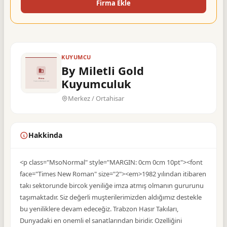
Firma Ekle
KUYUMCU
By Miletli Gold
Kuyumculuk
Merkez / Ortahisar
Hakkinda
<p class="MsoNormal" style="MARGIN: 0cm 0cm 10pt"><font
face="Times New Roman" size="2"><em>1982 yılından itibaren
takı sektorunde bircok yeniliğe imza atmış olmanın gururunu
taşımaktadır. Siz değerli muşterilerimizden aldığımız destekle
bu yeniliklere devam edeceğiz. Trabzon Hasır Takıları,
Dunyadaki en onemli el sanatlarından biridir. Ozelliğini