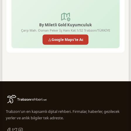
By Miletli Gold Kuyumculuk
Çarşı Mah. Osman Peker İş Hanı Kat:1/32 Trabzon/TÜRKİYE
Google Maps'te Ac
Trabzon'un en kapsamlı dijital rehberi. Firmalar, haberler, gezilecek
yerler ve anlık bilgiler tek adreste.