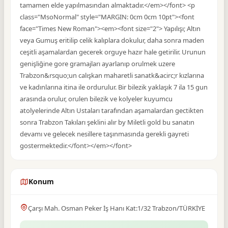
tamamen elde yapılmasından almaktadır.</em></font> <p
class="MsoNormal" style="MARGIN: 0cm 0cm 10pt"><font
face="Times New Roman"><em><font size="2"> Yapılışı; Altın
veya Gumuş eritilip celik kalıplara dokulur, daha sonra maden
ceşitli aşamalardan gecerek orguye hazır hale getirilir. Urunun
genişliğine gore gramajları ayarlanıp orulmek uzere
Trabzon&rsquo;un calışkan maharetli sanatk&acirc;r kızlarına
ve kadınlarına itina ile ordurulur. Bir bilezik yaklaşık 7 ila 15 gun
arasında orulur, orulen bilezik ve kolyeler kuyumcu
atolyelerinde Altın Ustaları tarafından aşamalardan gectikten
sonra Trabzon Takıları şeklini alır by Miletli gold bu sanatın
devamı ve gelecek nesillere taşınmasında gerekli gayreti
gostermektedir.</font></em></font>
Konum
Çarşı Mah. Osman Peker İş Hanı Kat:1/32 Trabzon/TÜRKİYE