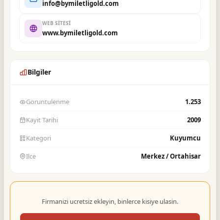
info@bymiletligold.com
WEB SITESI
www.bymiletligold.com
Bilgiler
Goruntulenme
1.253
Kayit Tarihi
2009
Kategori
Kuyumcu
Ilce
Merkez / Ortahisar
Firmanizi ucretsiz ekleyin, binlerce kisiye ulasin.