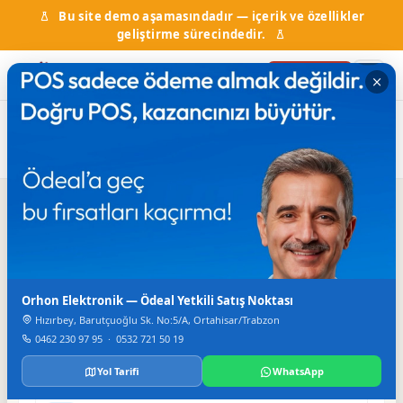
Bu site demo aşamasındadır — içerik ve özellikler
geliştirme sürecindedir.
Firma Ekle
Ana
Firma
Baharat ve
Beşikçi Baharat Ltd.
Sayfa
Rehberi
Aktarlar
Şti.
Iletisim
Orhon Elektronik — Ödeal Yetkili Satış Noktası
TELEFON
0462 321 15 45
Hızırbey, Barutçuoğlu Sk. No:5/A, Ortahisar/Trabzon
0462 230 97 95
·
0532 721 50 19
FAKS
0462 321 15 13
Yol Tarifi
WhatsApp