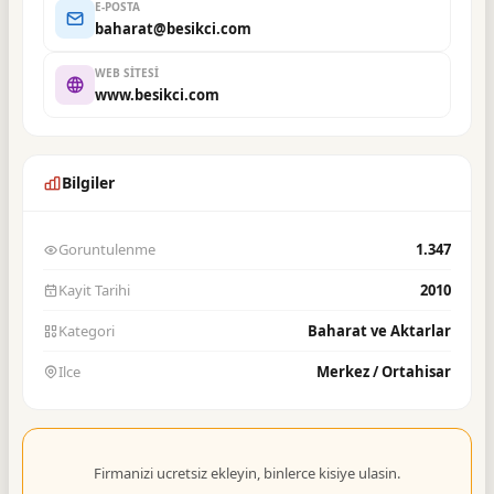
E-POSTA
baharat@besikci.com
WEB SITESI
www.besikci.com
Bilgiler
Goruntulenme
1.347
Kayit Tarihi
2010
Kategori
Baharat ve Aktarlar
Ilce
Merkez / Ortahisar
Firmanizi ucretsiz ekleyin, binlerce kisiye ulasin.