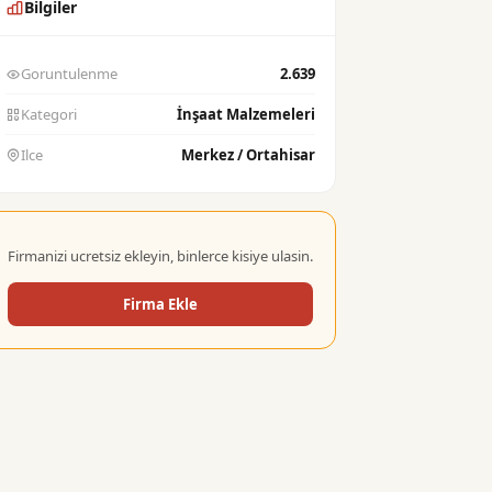
Bilgiler
Goruntulenme
2.639
Kategori
İnşaat Malzemeleri
Ilce
Merkez / Ortahisar
Firmanizi ucretsiz ekleyin, binlerce kisiye ulasin.
Firma Ekle