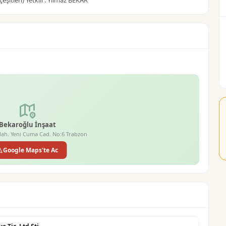
 çeşitleri) Yetkili : Yılmaz BEKAR
Bekaroğlu İnşaat
ah. Yeni Cuma Cad. No:6 Trabzon
Google Maps'te Ac