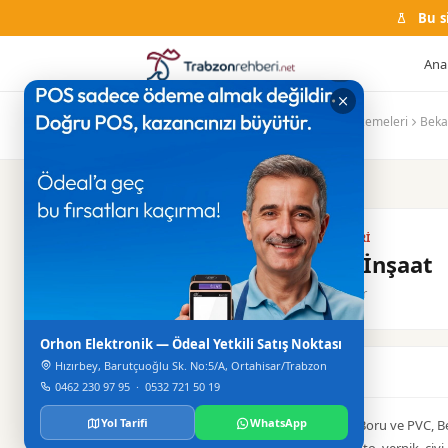
Bu s
Ana
Ana Sayfa
Firma Rehberi
İnşaat Malzemeleri
Beka
İNŞAAT MALZEMELERI
Bekaroğlu İnşaat
Merkez / Ortahisar
Orhon Elektronik — Ödeal Yetkili Satış Noktası
Hızırbey, Barutçuoğlu Sk. No:5/A, Ortahisar/Trabzon
Hakkinda
0462 230 97 95
·
0532 721 50 19
Yol Tarifi
WhatsApp
Marshall, Safran, Meges, Fırat Gri Boru ve PVC, Be