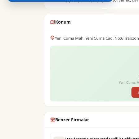
olan herşey (fırça, kireç, alçı, çimento, vernik, çivi
Konum
Yeni Cuma Mah. Yeni Cuma Cad. No:6 Trabzon
Yeni Cuma M
Benzer Firmalar