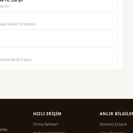
e Tic. Ltd Şti
 No:271
paşa Sok No:10 Trabzon
Markezi No:69 Trabon
HIZLI ERIŞIM
ANLIK BILGILE
Firma Rehberi
Nöbetçi Eczane
rler,