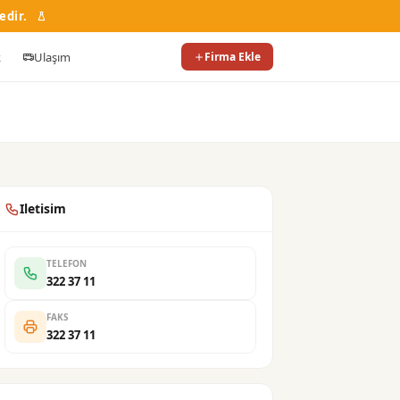
edir.
k
Ulaşım
Firma Ekle
Iletisim
TELEFON
322 37 11
FAKS
322 37 11