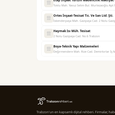
Etap İnşaat Turizm Madencilik Nakliyat v
Toklu Mah. Yavuz Selim Bul. Murtezaoğlu Apt
Ortes İnşaat-Tesisat Tic. Ve San Ltd. Şti.
İskenderpaşa Mah. Gazipaşa Cad. 2 Nolu Gazi
Haymak Isı Müh. Tesisat
2 Nolu Gazipaşa Cad. No:6 Trabzon
Boya-Teknik Yapı Malzemeleri
Değirmendere Mah. Rize Cad. Demirkırlar İş 
Trabzon'un en kapsamlı dijital rehberi. Firmalar, habe