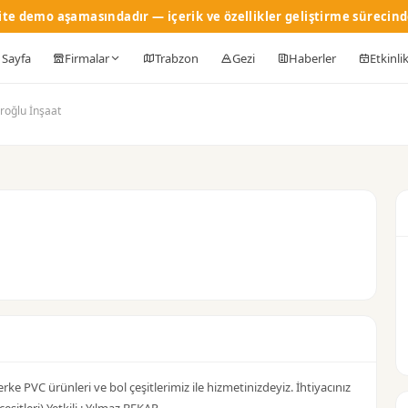
ite demo aşamasındadır — içerik ve özellikler geliştirme sürecind
 Sayfa
Firmalar
Trabzon
Gezi
Haberler
Etkinli
roğlu İnşaat
rke PVC ürünleri ve bol çeşitlerimiz ile hizmetinizdeyiz. İhtiyacınız