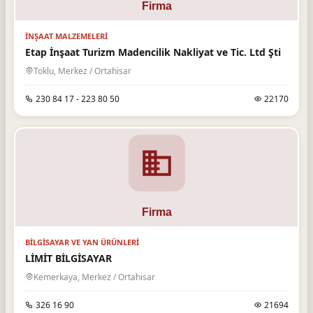
İNŞAAT MALZEMELERI
Etap İnşaat Turizm Madencilik Nakliyat ve Tic. Ltd Şti
Toklu, Merkez / Ortahisar
230 84 17 - 223 80 50
22170
BILGISAYAR VE YAN ÜRÜNLERI
LİMİT BİLGİSAYAR
Kemerkaya, Merkez / Ortahisar
326 16 90
21694