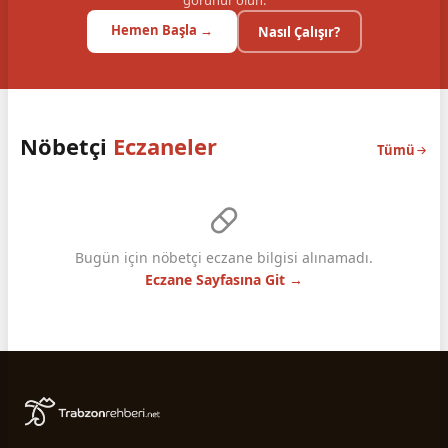
görünür olun.
Hemen Başla →
Nasıl Çalışır?
Nöbetçi
Eczaneler
Tümü
Bugün için nöbetçi eczane bilgisi alınamadı.
Eczane Sayfasına Git →