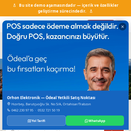
Bu site demo aşamasındadır — içerik ve özellikler
geliştirme sürecindedir.
Firma Ekle
Hal Fiyatları
Kurumlar & Hizmetler
Nöbetçi Eczane
Otobüs Saatleri
TV Canlı Yayın
Karadeniz'in Dijital Rehberi
Trabzon'da Her Şey
Tek Bir Yerde
Orhon Elektronik — Ödeal Yetkili Satış Noktası
Hızırbey, Barutçuoğlu Sk. No:5/A, Ortahisar/Trabzon
Firmalar, haberler, etkinlikler, nöbetçi eczane ve daha
0462 230 97 95
·
0532 721 50 19
fazlası.
Yol Tarifi
WhatsApp