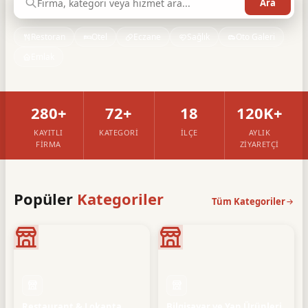
Restoran
Otel
Eczane
Sağlık
Oto Galeri
Emlak
280+
72+
18
120K+
KAYITLI
KATEGORI
İLÇE
AYLIK
FIRMA
ZIYARETÇI
Popüler
Kategoriler
Tüm Kategoriler
Restaurant & Lokanta
Bilgisayar ve Yan Ürünleri