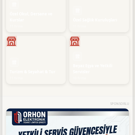
Özel Okul, Dersane ve
Kurslar
Özel Sağlık Kuruluşları
11 firma
11 firma
Beyaz Eşya ve Yetkili
Turizm & Seyahat & Tur
Servisler
11 firma
10 firma
SPONSORLU