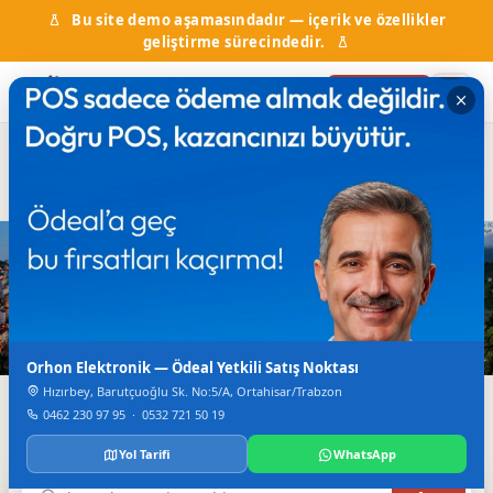
Bu site demo aşamasındadır — içerik ve özellikler
geliştirme sürecindedir.
Firma Ekle
Hal Fiyatları
Kurumlar & Hizmetler
Nöbetçi Eczane
Otobüs Saatleri
TV Canlı Yayın
Karadeniz'in Dijital Rehberi
Trabzon'da Her Şey
Tek Bir Yerde
Orhon Elektronik — Ödeal Yetkili Satış Noktası
Hızırbey, Barutçuoğlu Sk. No:5/A, Ortahisar/Trabzon
Firmalar, haberler, etkinlikler, nöbetçi eczane ve daha
0462 230 97 95
·
0532 721 50 19
fazlası.
Yol Tarifi
WhatsApp