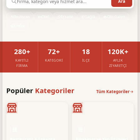
Restoran
Otel
Eczane
Sağlık
Oto Galeri
Emlak
280+
72+
18
120K+
KAYITLI
KATEGORI
İLÇE
AYLIK
FIRMA
ZIYARETÇI
Popüler
Kategoriler
Tüm Kategoriler
Restaurant & Lokanta
Bilgisayar ve Yan Ürünleri