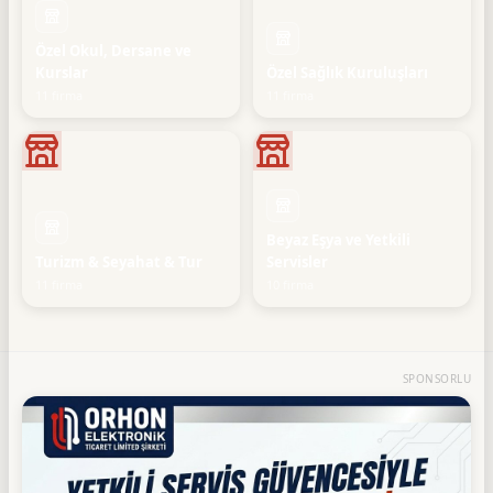
Özel Okul, Dersane ve
Kurslar
Özel Sağlık Kuruluşları
11 firma
11 firma
Beyaz Eşya ve Yetkili
Turizm & Seyahat & Tur
Servisler
11 firma
10 firma
SPONSORLU